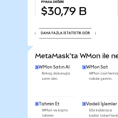
PIYASA DEĞERI
$30,79 B
DAHA FAZLA İSTATİSTİK GÖR
DAHA FAZLA İSTATİSTİK GÖR
MetaMask'ta WMon ile nel
WMon Satın Al
WMon Sat
Birkaç dokunuşla
WMon coin'leriniz
satın alın.
nakde çevirin.
Tahmin Et
Vadeli İşlemler
WMon ve kripto
50x kaldıraca
tahmin
kadar token'lard