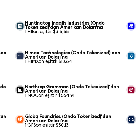
Huntington Ingalls Industries (Ondo
Tokenized)'dan Amerikan Doları'na
1 HIIon eşittir $316,68
nce
Himax Technologies (Ondo Tokenized)'dan
Amerikan Doları'na
1 HIMXon eşittir $13,84
ndo
Northrop Grumman (Ondo Tokenized)'dan
Amerikan Doları'na
1 NOCon eşittir $564,91
kan
GlobalFoundries (Ondo Tokenized)'dan
Amerikan Doları'na
1 GFSon eşittir $50,13