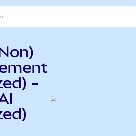
ci
Non)
gement
ed) -
AI
zed)