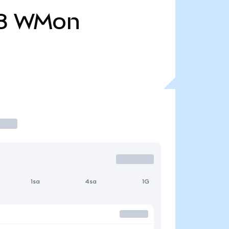
8
WMon
1sa
4sa
1G