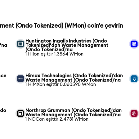
ment (Ondo Tokenized) (WMon) coin'e çevirin
Huntington Ingalls Industries (Ondo
'na
Tokenized)'dan Waste Management
(Ondo Tokenized)'na
1 HIIon eşittir 1,3864 WMon
nce
Himax Technologies (Ondo Tokenized)'dan
Waste Management (Ondo Tokenized)'na
1 HIMXon eşittir 0,060590 WMon
ndo
Northrop Grumman (Ondo Tokenized)'dan
Waste Management (Ondo Tokenized)'na
1 NOCon eşittir 2,4731 WMon