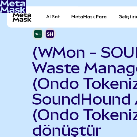
Al Sat
MetaMask Para
Geliştiri
(WMon - SOU
Waste Mana
(Ondo Tokeniz
SoundHound 
(Ondo Tokeni
dönüştür