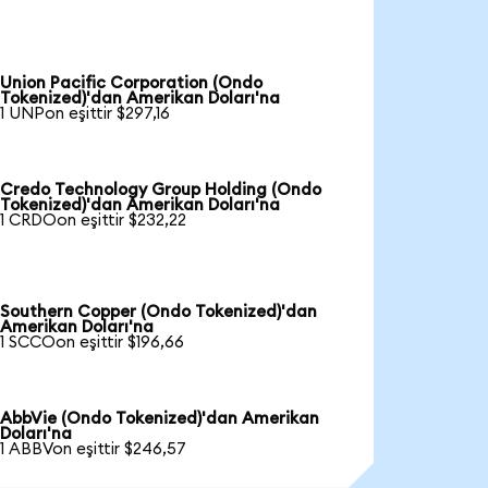
Union Pacific Corporation (Ondo
Tokenized)'dan Amerikan Doları'na
1 UNPon eşittir $297,16
Credo Technology Group Holding (Ondo
Tokenized)'dan Amerikan Doları'na
1 CRDOon eşittir $232,22
Southern Copper (Ondo Tokenized)'dan
Amerikan Doları'na
1 SCCOon eşittir $196,66
AbbVie (Ondo Tokenized)'dan Amerikan
Doları'na
1 ABBVon eşittir $246,57