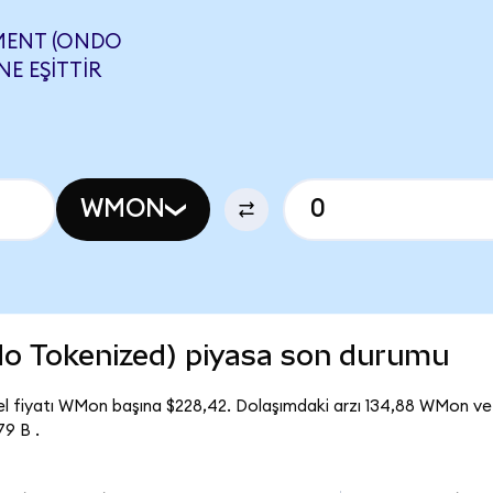
MENT (ONDO
NE EŞITTIR
WMON
 Tokenized) piyasa son durumu
 fiyatı WMon başına $228,42. Dolaşımdaki arzı 134,88 WMon 
9 B .