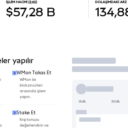
İŞLEM HACMI
(24S)
DOLAŞIMDAKI ARZ
$57,28 B
134,8
er yapılır
İşlem Yap
WMon Takas Et
i
WMon ile
blokzincirleri
arasında işlem
yapın.
15dk
30dk
Stake Et
Kriptonuzu
a
değerlendirin ve