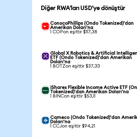
Diğer RWA'ları USD'ye dönüştür
ConocoPhillips (Ondo Tokenized)'dan
Amerikan Doları'na
1 COPon eşittir $117,38
Global X Robotics & Artificial Intellige
ETF (Ondo Tokenized)'dan Amerikan
Doları'na
1 BOTZon eşittir $37,33
iShares Flexible Income Active ETF (O
Tokenized)'dan Amerikan Doları'na
1 BINCon eşittir $53,11
Cameco (Ondo Tokenized)'dan Ameri
Doları'na
1 CCJon eşittir $94,21