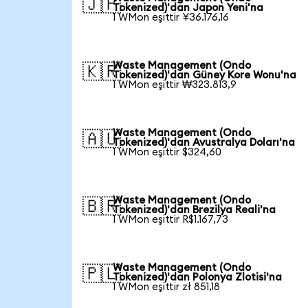
🇯🇵
Tokenized)'dan Japon Yeni'na
1 WMon eşittir ¥36.176,16
Waste Management (Ondo
🇰🇷
Tokenized)'dan Güney Kore Wonu'na
1 WMon eşittir ₩323.813,9
Waste Management (Ondo
🇦🇺
Tokenized)'dan Avustralya Doları'na
1 WMon eşittir $324,60
Waste Management (Ondo
🇧🇷
Tokenized)'dan Brezilya Reali'na
1 WMon eşittir R$1.167,73
Waste Management (Ondo
🇵🇱
Tokenized)'dan Polonya Zlotisi'na
1 WMon eşittir zł 851,18