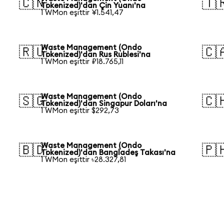
🇨🇳
🇹
Tokenized)'dan Çin Yuanı'na
1 WMon eşittir ¥1.541,47
Waste Management (Ondo
🇷🇺
🇨
Tokenized)'dan Rus Rublesi'na
1 WMon eşittir ₽18.765,11
Waste Management (Ondo
🇸🇬
🇨
Tokenized)'dan Singapur Doları'na
1 WMon eşittir $292,73
Waste Management (Ondo
🇧🇩
🇵
Tokenized)'dan Bangladeş Takası'na
1 WMon eşittir ৳28.327,81