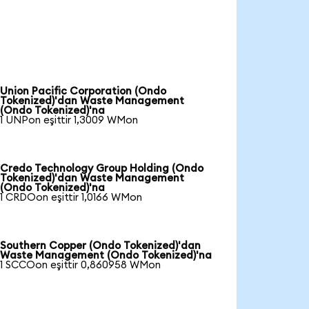
Union Pacific Corporation (Ondo
Tokenized)'dan Waste Management
(Ondo Tokenized)'na
1 UNPon eşittir 1,3009 WMon
Credo Technology Group Holding (Ondo
Tokenized)'dan Waste Management
(Ondo Tokenized)'na
1 CRDOon eşittir 1,0166 WMon
Southern Copper (Ondo Tokenized)'dan
Waste Management (Ondo Tokenized)'na
1 SCCOon eşittir 0,860958 WMon