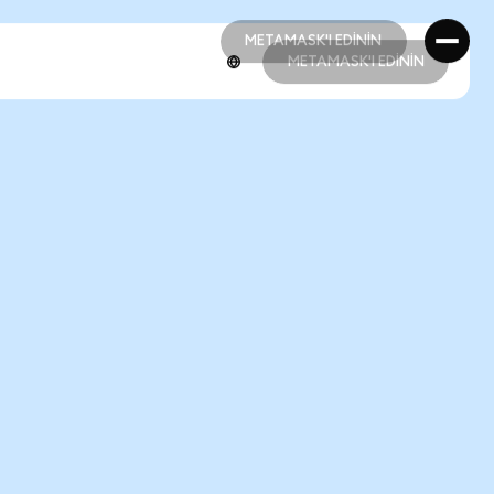
METAMASK'I EDİNİN
METAMASK'I EDİNİN
METAMASK'I EDİNİN
METAMASK'I EDİNİN