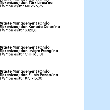

Tokenized)'dan Türk Lirası'na
1 WMon eşittir ₺10.896,76
Waste Management (Ondo

Tokenized)'dan Kanada Doları'na
1 WMon eşittir $320,31
Waste Management (Ondo

Tokenized)'dan İsviçre Frangı'na
1 WMon eşittir CHF 185,31
Waste Management (Ondo

Tokenized)'dan Filipin Pezosu'na
1 WMon eşittir ₱13.915,00