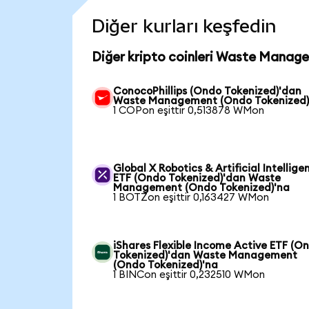
Diğer kurları keşfedin
Diğer kripto coinleri Waste Manage
ConocoPhillips (Ondo Tokenized)'dan
Waste Management (Ondo Tokenized)
1 COPon eşittir 0,513878 WMon
Global X Robotics & Artificial Intellige
ETF (Ondo Tokenized)'dan Waste
Management (Ondo Tokenized)'na
1 BOTZon eşittir 0,163427 WMon
iShares Flexible Income Active ETF (O
Tokenized)'dan Waste Management
(Ondo Tokenized)'na
1 BINCon eşittir 0,232510 WMon