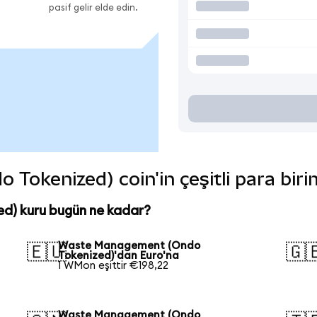
pasif gelir elde edin.
okenized) coin'in çeşitli para biri
) kuru bugün ne kadar?
Waste Management (Ondo
🇪🇺
🇬
Tokenized)'dan Euro'na
1 WMon eşittir €198,22
Waste Management (Ondo