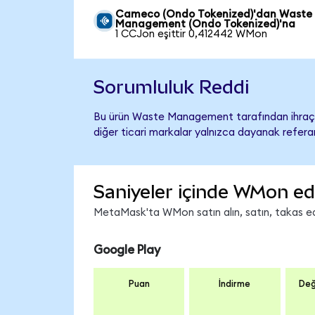
Cameco (Ondo Tokenized)'dan Waste
Management (Ondo Tokenized)'na
1 CCJon eşittir 0,412442 WMon
Sorumluluk Reddi
Bu ürün Waste Management tarafından ihraç e
diğer ticari markalar yalnızca dayanak referan
Saniyeler içinde WMon ed
MetaMask'ta WMon satın alın, satın, takas edin
Google Play
Puan
İndirme
Değ