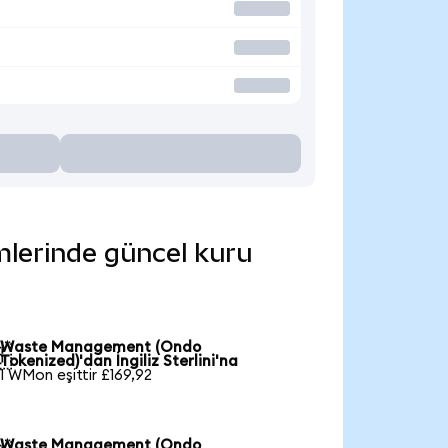
mlerinde güncel kuru
Waste Management (Ondo

Tokenized)'dan İngiliz Sterlini'na
1 WMon eşittir £169,92
Waste Management (Ondo