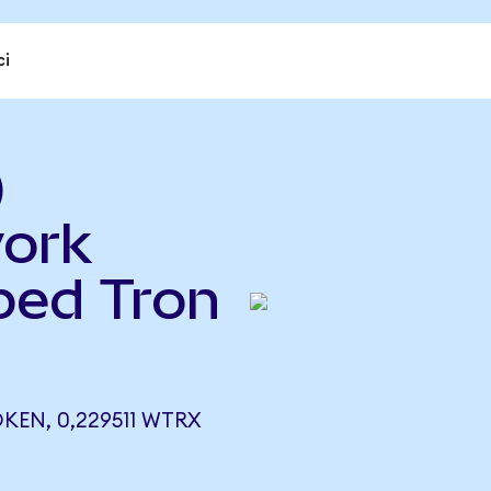
ci
)
ork
ped Tron
EN, 0,229511 WTRX