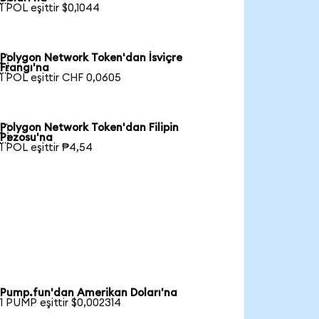
1 POL eşittir $0,1044
Polygon Network Token'dan İsviçre

Frangı'na
1 POL eşittir CHF 0,0605
Polygon Network Token'dan Filipin

Pezosu'na
1 POL eşittir ₱4,54
Pump.fun'dan Amerikan Doları'na
1 PUMP eşittir $0,002314