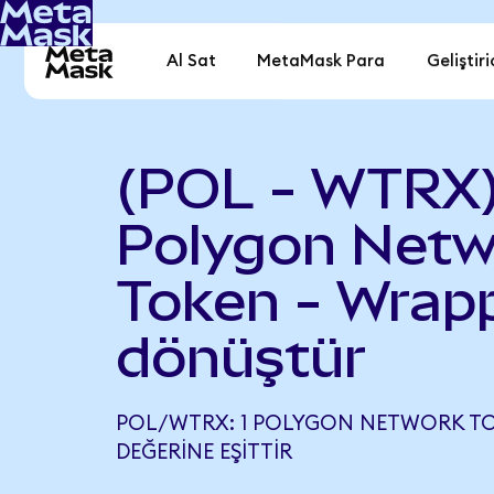
Al Sat
MetaMask Para
Geliştiri
(POL - WTRX
Polygon Netw
Token - Wrap
dönüştür
POL/WTRX: 1 POLYGON NETWORK TOK
DEĞERINE EŞITTIR