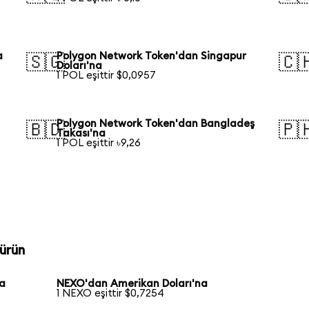
a
Polygon Network Token'dan Singapur
🇸🇬
🇨
Doları'na
1 POL eşittir $0,0957
Polygon Network Token'dan Bangladeş
🇧🇩
🇵
Takası'na
1 POL eşittir ৳9,26
ürün
na
NEXO'dan Amerikan Doları'na
1 NEXO eşittir $0,7254