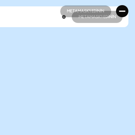
METAMASK'I EDİNİN
METAMASK'I EDİNİN
METAMASK'I EDİNİN
METAMASK'I EDİNİN