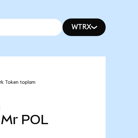
WTRX
ork Token toplam
Z
 Mr
POL