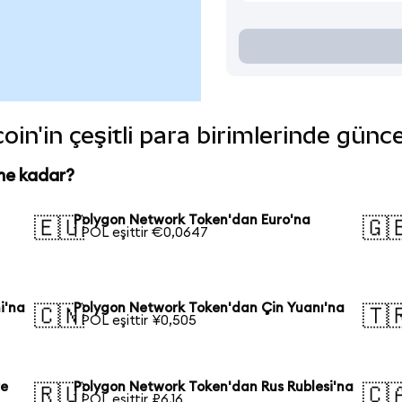
n'in çeşitli para birimlerinde günce
ne kadar?
Polygon Network Token'dan Euro'na
🇪🇺
🇬
1 POL eşittir €0,0647
i'na
Polygon Network Token'dan Çin Yuanı'na
🇨🇳
🇹
1 POL eşittir ¥0,505
re
Polygon Network Token'dan Rus Rublesi'na
🇷🇺
🇨
1 POL eşittir ₽6,16