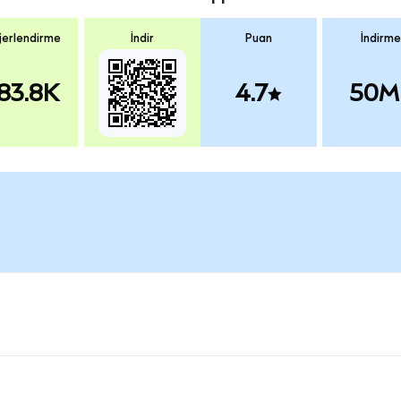
erlendirme
İndir
Puan
İndirme
83.8K
4.7
50M