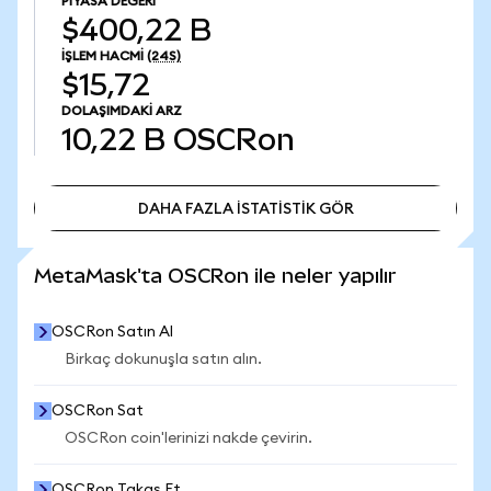
PIYASA DEĞERI
$400,22 B
İŞLEM HACMI
(24S)
$15,72
DOLAŞIMDAKI ARZ
10,22 B
OSCRon
DAHA FAZLA İSTATİSTİK GÖR
DAHA FAZLA İSTATİSTİK GÖR
MetaMask'ta OSCRon ile neler yapılır
OSCRon Satın Al
Birkaç dokunuşla satın alın.
OSCRon Sat
OSCRon coin'lerinizi nakde çevirin.
OSCRon Takas Et