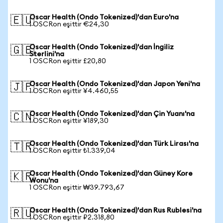
Oscar Health (Ondo Tokenized)'dan Euro'na
🇪🇺
1 OSCRon eşittir €24,30
Oscar Health (Ondo Tokenized)'dan İngiliz
🇬🇧
Sterlini'na
1 OSCRon eşittir £20,80
Oscar Health (Ondo Tokenized)'dan Japon Yeni'na
🇯🇵
1 OSCRon eşittir ¥4.460,55
Oscar Health (Ondo Tokenized)'dan Çin Yuanı'na
🇨🇳
1 OSCRon eşittir ¥189,30
Oscar Health (Ondo Tokenized)'dan Türk Lirası'na
🇹🇷
1 OSCRon eşittir ₺1.339,04
Oscar Health (Ondo Tokenized)'dan Güney Kore
🇰🇷
Wonu'na
1 OSCRon eşittir ₩39.793,67
Oscar Health (Ondo Tokenized)'dan Rus Rublesi'na
🇷🇺
1 OSCRon eşittir ₽2.318,80