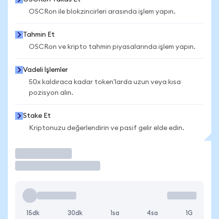
OSCRon ile blokzincirleri arasında işlem yapın.
Tahmin Et
OSCRon ve kripto tahmin piyasalarında işlem yapın.
Vadeli İşlemler
50x kaldıraca kadar token'larda uzun veya kısa
pozisyon alın.
Stake Et
Kriptonuzu değerlendirin ve pasif gelir elde edin.
İşlem Yap
15dk
30dk
1sa
4sa
1G