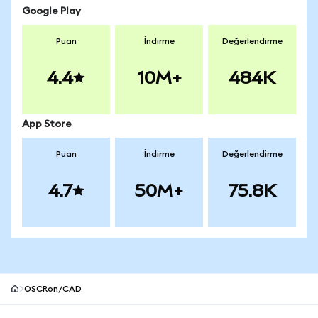
Google Play
Puan
İndirme
Değerlendirme
4.4
10M+
484K
App Store
Puan
İndirme
Değerlendirme
4.7
50M+
75.8K
OSCRon/CAD
MetaMask site alt bilgisi