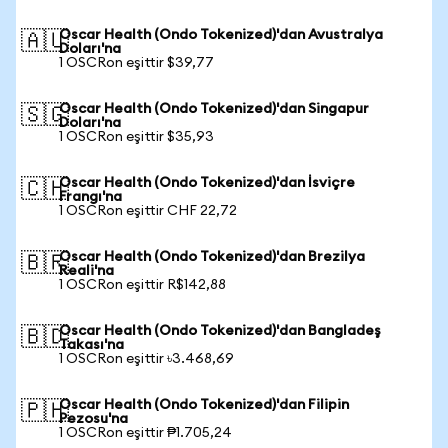
Oscar Health (Ondo Tokenized)'dan Avustralya
🇦🇺
Doları'na
1 OSCRon eşittir $39,77
Oscar Health (Ondo Tokenized)'dan Singapur
🇸🇬
Doları'na
1 OSCRon eşittir $35,93
Oscar Health (Ondo Tokenized)'dan İsviçre
🇨🇭
Frangı'na
1 OSCRon eşittir CHF 22,72
Oscar Health (Ondo Tokenized)'dan Brezilya
🇧🇷
Reali'na
1 OSCRon eşittir R$142,88
Oscar Health (Ondo Tokenized)'dan Bangladeş
🇧🇩
Takası'na
1 OSCRon eşittir ৳3.468,69
Oscar Health (Ondo Tokenized)'dan Filipin
🇵🇭
Pezosu'na
1 OSCRon eşittir ₱1.705,24