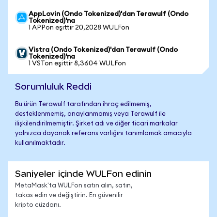
AppLovin (Ondo Tokenized)'dan Terawulf (Ondo
Tokenized)'na
1 APPon eşittir 20,2028 WULFon
Vistra (Ondo Tokenized)'dan Terawulf (Ondo
Tokenized)'na
1 VSTon eşittir 8,3604 WULFon
Sorumluluk Reddi
Bu ürün Terawulf tarafından ihraç edilmemiş,
desteklenmemiş, onaylanmamış veya Terawulf ile
ilişkilendirilmemiştir. Şirket adı ve diğer ticari markalar
yalnızca dayanak referans varlığını tanımlamak amacıyla
kullanılmaktadır.
Saniyeler içinde WULFon edinin
MetaMask'ta WULFon satın alın, satın,
takas edin ve değiştirin. En güvenilir
kripto cüzdanı.