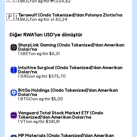
1 WULFon eşittir ₱1.034,62
Terawulf (Ondo Tokenized)'dan Polonya Zlotisi'na
🇵🇱
1 WULFon eşittir zł 63,24
Diğer RWA'ları USD'ye dönüştür
SharpLink Gaming (Ondo Tokenized)'dan Amerikan
Doları'na
1 SBETon eşittir $6,31
Intuitive Surgical (Ondo Tokenized)'dan Amerikan
Doları'na
1 ISRGon eşittir $375,70
BitGo Holdings (Ondo Tokenized)'dan Amerikan
Doları'na
1 BTGOon eşittir $5,00
Vanguard Total Stock Market ETF (Ondo
Tokenized)'dan Amerikan Doları'na
1 VTIon eşittir $381,81
MP Materials (Ondo Tokenized)'dan Amerikan