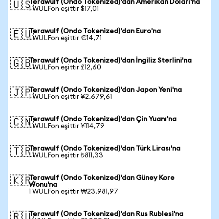
Terawulf (Ondo Tokenized)'dan Amerikan Doları'na
🇺🇸
1 WULFon eşittir $17,01
Terawulf (Ondo Tokenized)'dan Euro'na
🇪🇺
1 WULFon eşittir €14,71
Terawulf (Ondo Tokenized)'dan İngiliz Sterlini'na
🇬🇧
1 WULFon eşittir £12,60
Terawulf (Ondo Tokenized)'dan Japon Yeni'na
🇯🇵
1 WULFon eşittir ¥2.679,61
Terawulf (Ondo Tokenized)'dan Çin Yuanı'na
🇨🇳
1 WULFon eşittir ¥114,79
Terawulf (Ondo Tokenized)'dan Türk Lirası'na
🇹🇷
1 WULFon eşittir ₺811,33
Terawulf (Ondo Tokenized)'dan Güney Kore
🇰🇷
Wonu'na
1 WULFon eşittir ₩23.981,97
Terawulf (Ondo Tokenized)'dan Rus Rublesi'na
🇷🇺