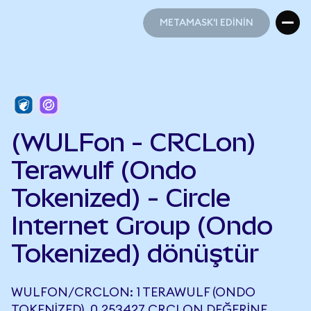
METAMASK'I EDİNİN
METAMASK'I EDİNİN
(WULFon - CRCLon)
Terawulf (Ondo
Tokenized) - Circle
Internet Group (Ondo
Tokenized) dönüştür
WULFON/CRCLON: 1 TERAWULF (ONDO
TOKENIZED), 0,253427 CRCLON DEĞERINE