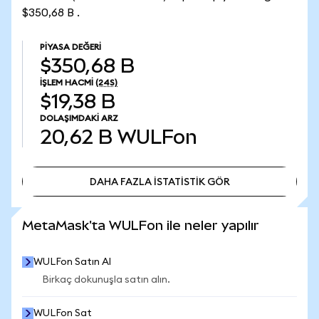
$350,68 B .
PIYASA DEĞERI
$350,68 B
İŞLEM HACMI
(24S)
$19,38 B
DOLAŞIMDAKI ARZ
20,62 B
WULFon
DAHA FAZLA İSTATİSTİK GÖR
DAHA FAZLA İSTATİSTİK GÖR
MetaMask'ta WULFon ile neler yapılır
WULFon Satın Al
Birkaç dokunuşla satın alın.
WULFon Sat