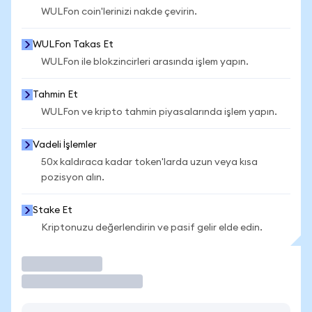
WULFon coin'lerinizi nakde çevirin.
WULFon Takas Et
WULFon ile blokzincirleri arasında işlem yapın.
Tahmin Et
WULFon ve kripto tahmin piyasalarında işlem yapın.
Vadeli İşlemler
50x kaldıraca kadar token'larda uzun veya kısa
pozisyon alın.
Stake Et
Kriptonuzu değerlendirin ve pasif gelir elde edin.
İşlem Yap