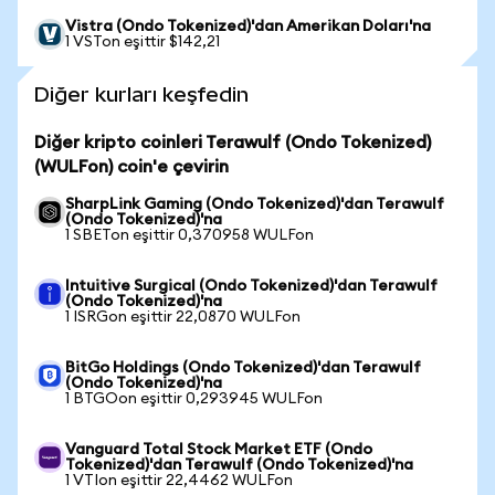
Vistra (Ondo Tokenized)'dan Amerikan Doları'na
1 VSTon eşittir $142,21
Diğer kurları keşfedin
Diğer kripto coinleri Terawulf (Ondo Tokenized)
(WULFon) coin'e çevirin
SharpLink Gaming (Ondo Tokenized)'dan Terawulf
(Ondo Tokenized)'na
1 SBETon eşittir 0,370958 WULFon
Intuitive Surgical (Ondo Tokenized)'dan Terawulf
(Ondo Tokenized)'na
1 ISRGon eşittir 22,0870 WULFon
BitGo Holdings (Ondo Tokenized)'dan Terawulf
(Ondo Tokenized)'na
1 BTGOon eşittir 0,293945 WULFon
Vanguard Total Stock Market ETF (Ondo
Tokenized)'dan Terawulf (Ondo Tokenized)'na
1 VTIon eşittir 22,4462 WULFon