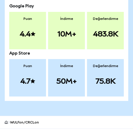
Google Play
Puan
İndirme
Değerlendirme
4.4
10M+
483.8K
App Store
Puan
İndirme
Değerlendirme
4.7
50M+
75.8K
WULFon/CRCLon
MetaMask site alt bilgisi