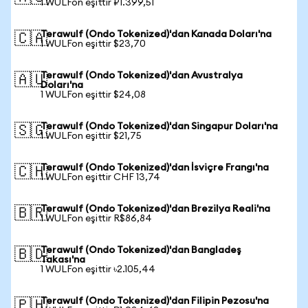
1 WULFon eşittir ₽1.399,51
Terawulf (Ondo Tokenized)'dan Kanada Doları'na
🇨🇦
1 WULFon eşittir $23,70
Terawulf (Ondo Tokenized)'dan Avustralya
🇦🇺
Doları'na
1 WULFon eşittir $24,08
Terawulf (Ondo Tokenized)'dan Singapur Doları'na
🇸🇬
1 WULFon eşittir $21,75
Terawulf (Ondo Tokenized)'dan İsviçre Frangı'na
🇨🇭
1 WULFon eşittir CHF 13,74
Terawulf (Ondo Tokenized)'dan Brezilya Reali'na
🇧🇷
1 WULFon eşittir R$86,84
Terawulf (Ondo Tokenized)'dan Bangladeş
🇧🇩
Takası'na
1 WULFon eşittir ৳2.105,44
Terawulf (Ondo Tokenized)'dan Filipin Pezosu'na
🇵🇭