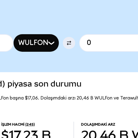
WULFON
d) piyasa son durumu
Fon başına $17,06. Dolaşımdaki arzı 20,46 B WULFon ve Terawul
İŞLEM HACMI
(24S)
DOLAŞIMDAKI ARZ
$17,23 B
20,46 B