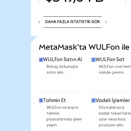
DAHA FAZLA İSTATİSTİK GÖR
DAHA FAZLA İSTATİSTİK GÖR
MetaMask'ta WULFon ile n
WULFon Satın Al
WULFon Sat
Birkaç dokunuşla
WULFon coin'lerin
satın alın.
nakde çevirin.
Tahmin Et
Vadeli İşlemler
WULFon ve kripto
50x kaldıraca
tahmin
kadar token'lard
piyasalarında işlem
uzun veya kısa
yapın.
pozisyon alın.