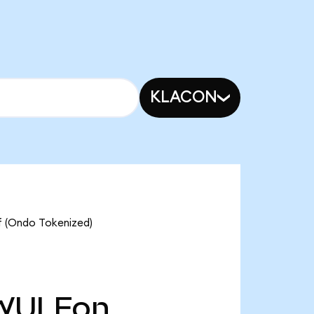
KLACON
f (Ondo Tokenized)
WULFon