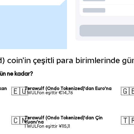
 coin'in çeşitli para birimlerinde gü
ün ne kadar?
kan
Terawulf (Ondo Tokenized)'dan Euro'na
🇪🇺
🇬
1 WULFon eşittir €14,76
Terawulf (Ondo Tokenized)'dan Çin
🇨🇳
🇹
Yuanı'na
1 WULFon eşittir ¥115,11