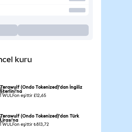
ncel kuru
Terawulf (Ondo Tokenized)'dan İngiliz

Sterlini'na
1 WULFon eşittir £12,65
Terawulf (Ondo Tokenized)'dan Türk

Lirası'na
1 WULFon eşittir ₺813,72