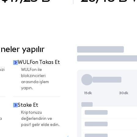
eler yapılır
İşlem Yap
WULFon Takas Et
izi
WULFon ile
blokzincirleri
arasında işlem
yapın.
15dk
30dk
Stake Et
Kriptonuzu
a
değerlendirin ve
pasif gelir elde edin.