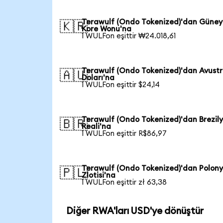
Terawulf (Ondo Tokenized)'dan Güney
🇰🇷
Kore Wonu'na
1 WULFon eşittir ₩24.018,61
Terawulf (Ondo Tokenized)'dan Avustr
🇦🇺
Doları'na
1 WULFon eşittir $24,14
Terawulf (Ondo Tokenized)'dan Brezil
🇧🇷
Reali'na
1 WULFon eşittir R$86,97
Terawulf (Ondo Tokenized)'dan Polon
🇵🇱
Zlotisi'na
1 WULFon eşittir zł 63,38
Diğer RWA'ları USD'ye dönüştür