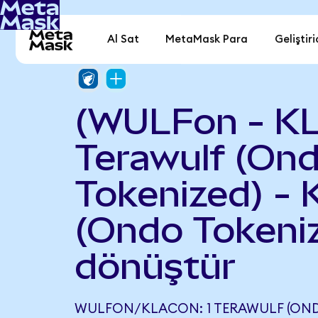
Al Sat
MetaMask Para
Geliştiri
(WULFon - K
Terawulf (On
Tokenized) -
(Ondo Tokeni
dönüştür
WULFON/KLACON: 1 TERAWULF (OND