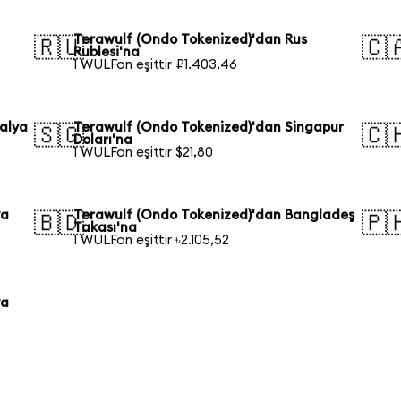
Terawulf (Ondo Tokenized)'dan Rus
🇷🇺
🇨
Rublesi'na
1 WULFon eşittir ₽1.403,46
alya
Terawulf (Ondo Tokenized)'dan Singapur
🇸🇬
🇨
Doları'na
1 WULFon eşittir $21,80
ya
Terawulf (Ondo Tokenized)'dan Bangladeş
🇧🇩
🇵
Takası'na
1 WULFon eşittir ৳2.105,52
ya