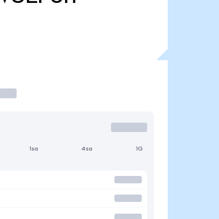
1sa
4sa
1G