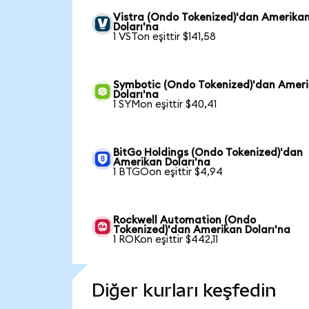
Vistra (Ondo Tokenized)'dan Amerika
Doları'na
1 VSTon eşittir $141,58
Symbotic (Ondo Tokenized)'dan Amer
Doları'na
1 SYMon eşittir $40,41
BitGo Holdings (Ondo Tokenized)'dan
Amerikan Doları'na
1 BTGOon eşittir $4,94
Rockwell Automation (Ondo
Tokenized)'dan Amerikan Doları'na
1 ROKon eşittir $442,11
Diğer kurları keşfedin