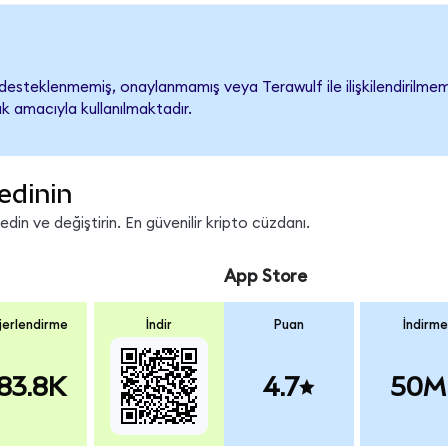
esteklenmemiş, onaylanmamış veya Terawulf ile ilişkilendirilmemişt
k amacıyla kullanılmaktadır.
edinin
in ve değiştirin. En güvenilir kripto cüzdanı.
App Store
erlendirme
İndir
Puan
İndirme
83.8K
4.7
50M