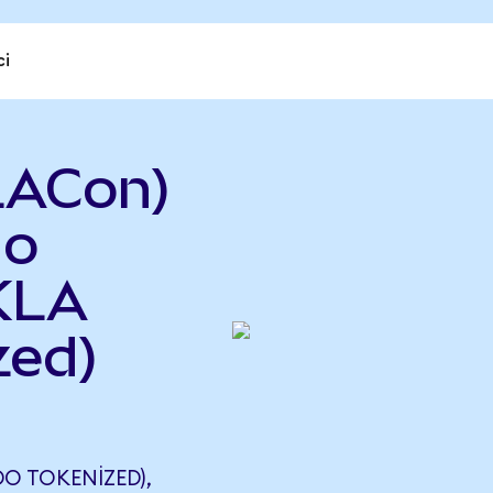
ci
LACon)
do
 KLA
zed)
O TOKENIZED),