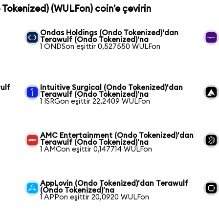
o Tokenized) (WULFon) coin'e çevirin
Ondas Holdings (Ondo Tokenized)'dan
Terawulf (Ondo Tokenized)'na
1 ONDSon eşittir 0,527550 WULFon
ulf
Intuitive Surgical (Ondo Tokenized)'dan
Terawulf (Ondo Tokenized)'na
1 ISRGon eşittir 22,2409 WULFon
AMC Entertainment (Ondo Tokenized)'dan
Terawulf (Ondo Tokenized)'na
1 AMCon eşittir 0,147714 WULFon
AppLovin (Ondo Tokenized)'dan Terawulf
(Ondo Tokenized)'na
1 APPon eşittir 20,0920 WULFon