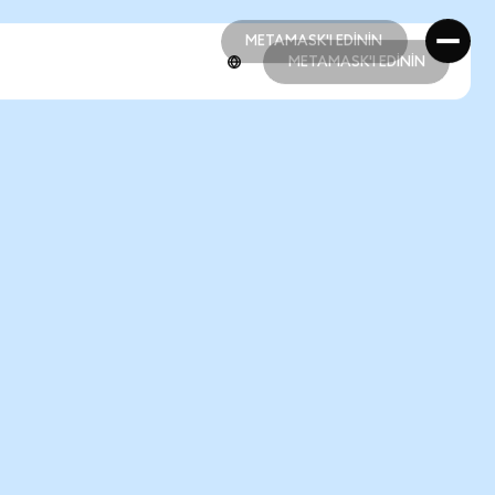
METAMASK'I EDİNİN
METAMASK'I EDİNİN
METAMASK'I EDİNİN
METAMASK'I EDİNİN