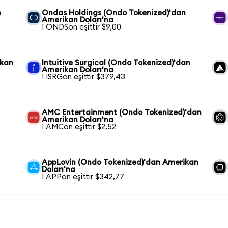
n
Ondas Holdings (Ondo Tokenized)'dan
Amerikan Doları'na
1 ONDSon eşittir $9,00
ikan
Intuitive Surgical (Ondo Tokenized)'dan
Amerikan Doları'na
1 ISRGon eşittir $379,43
AMC Entertainment (Ondo Tokenized)'dan
Amerikan Doları'na
1 AMCon eşittir $2,52
AppLovin (Ondo Tokenized)'dan Amerikan
Doları'na
1 APPon eşittir $342,77