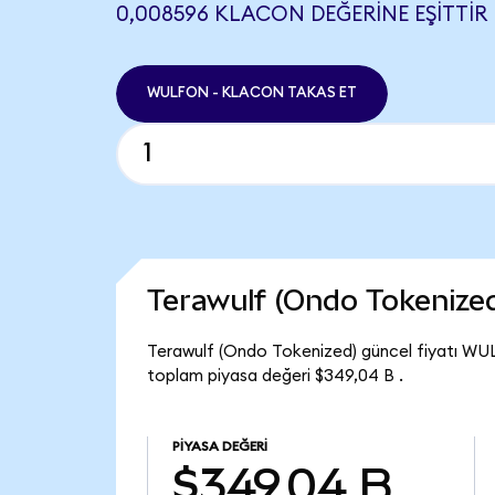
0,008596 KLACON DEĞERINE EŞITTIR
WULFON - KLACON TAKAS ET
Terawulf (Ondo Tokenize
Terawulf (Ondo Tokenized) güncel fiyatı WUL
toplam piyasa değeri $349,04 B .
PIYASA DEĞERI
$349,04 B