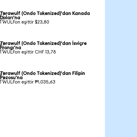
Terawulf (Ondo Tokenized)'dan Kanada

Doları'na
1 WULFon eşittir $23,80
Terawulf (Ondo Tokenized)'dan İsviçre

Frangı'na
1 WULFon eşittir CHF 13,78
Terawulf (Ondo Tokenized)'dan Filipin

Pezosu'na
1 WULFon eşittir ₱1.035,63