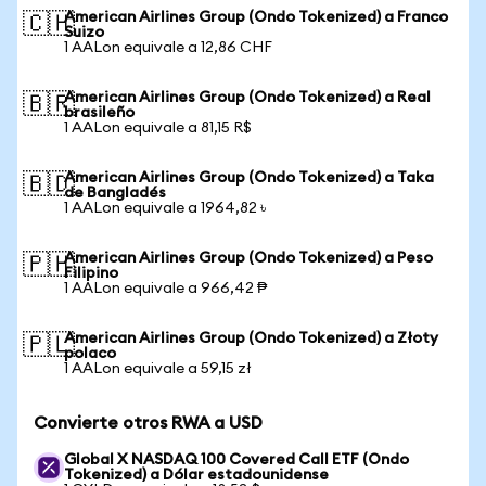
American Airlines Group (Ondo Tokenized) a Franco
🇨🇭
Suizo
1 AALon equivale a 12,86 CHF
American Airlines Group (Ondo Tokenized) a Real
🇧🇷
brasileño
1 AALon equivale a 81,15 R$
American Airlines Group (Ondo Tokenized) a Taka
🇧🇩
de Bangladés
1 AALon equivale a 1964,82 ৳
American Airlines Group (Ondo Tokenized) a Peso
🇵🇭
Filipino
1 AALon equivale a 966,42 ₱
American Airlines Group (Ondo Tokenized) a Złoty
🇵🇱
polaco
1 AALon equivale a 59,15 zł
Convierte otros RWA a USD
Global X NASDAQ 100 Covered Call ETF (Ondo
Tokenized) a Dólar estadounidense