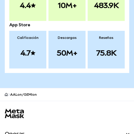
4.4
10M+
483.9K
App Store
Calificación
Descargas
Reseñas
4.7
50M+
75.8K
AALon/GEMIon
Pie de página del sitio MetaMask
Operar