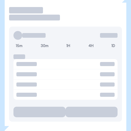
Operar
15m
30m
1H
4H
1D