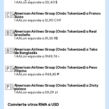
1 AALon equivale a 20,40 $
American Airlines Group (Ondo Tokenized) a Franco
🇨🇭
Suizo
1 AALon equivale a 12,90 CHF
American Airlines Group (Ondo Tokenized) a Real
🇧🇷
brasileño
1 AALon equivale a 81,35 R$
American Airlines Group (Ondo Tokenized) a Taka
🇧🇩
de Bangladés
1 AALon equivale a 1969,76 ৳
American Airlines Group (Ondo Tokenized) a Peso
🇵🇭
Filipino
1 AALon equivale a 968,85 ₱
American Airlines Group (Ondo Tokenized) a Złoty
🇵🇱
polaco
1 AALon equivale a 59,29 zł
Convierte otros RWA a USD