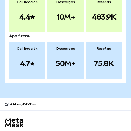
Calificación
Descargas
Reseñas
4.4
10M+
483.9K
App Store
Calificación
Descargas
Reseñas
4.7
50M+
75.8K
AALon/PAVEon
Pie de página del sitio MetaMask