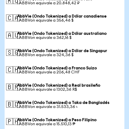
🇷🇺
1 ABBVon equivale a 20.848,42 ₽
AbbVie (Ondo Tokenized) a Dólar canadiense
🇨🇦
1 ABBVon equivale a 356,46 $
AbbVie (Ondo Tokenized) a Dólar australiano
🇦🇺
1 ABBVon equivale a 362,16 $
AbbVie (Ondo Tokenized) a Dólar de Singapur
🇸🇬
1 ABBVon equivale a 324,36 $
AbbVie (Ondo Tokenized) a Franco Suizo
🇨🇭
1 ABBVon equivale a 206,48 CHF
AbbVie (Ondo Tokenized) a Real brasileño
🇧🇷
1 ABBVon equivale a 1302,36 R$
AbbVie (Ondo Tokenized) a Taka de Bangladés
🇧🇩
1 ABBVon equivale a 31.533,36 ৳
AbbVie (Ondo Tokenized) a Peso Filipino
🇵🇭
1 ABBVon equivale a 15.510,13 ₱