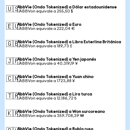
AbbVie (Ondo Tokenized) a Dólar estadounidense
🇺🇸
1 ABBVon equivale a 255,50 $
AbbVie (Ondo Tokenized) a Euro
🇪🇺
1 ABBVon equivale a 222,04 €
AbbVie (Ondo Tokenized) a Libra Esterlina Británica
🇬🇧
1 ABBVon equivale a 189,73 £
AbbVie (Ondo Tokenized) a Yen japonés
🇯🇵
1 ABBVon equivale a 40.319,19 ¥
AbbVie (Ondo Tokenized) a Yuan chino
🇨🇳
1 ABBVon equivale a 1723,88 ¥
AbbVie (Ondo Tokenized) a Lira turca
🇹🇷
1 ABBVon equivale a 12.186,72 ₺
AbbVie (Ondo Tokenized) a Won surcoreano
🇰🇷
1 ABBVon equivale a 359.708,39 ₩
AbbVie (Ondo Tokenized) a Rublo ruso