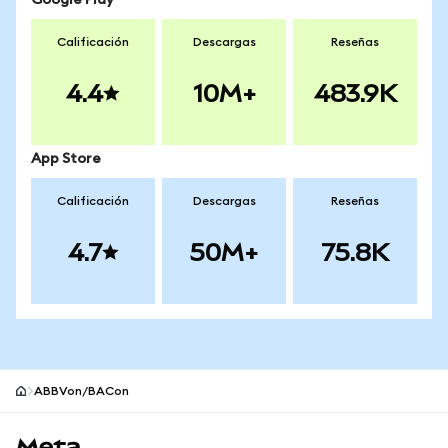
Google Play
Calificación
Descargas
Reseñas
4.4
10M+
483.9K
App Store
Calificación
Descargas
Reseñas
4.7
50M+
75.8K
ABBVon/BACon
Pie de página del sitio MetaMask