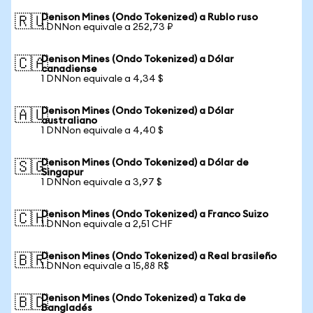
Denison Mines (Ondo Tokenized) a Rublo ruso
🇷🇺
1 DNNon equivale a 252,73 ₽
Denison Mines (Ondo Tokenized) a Dólar
🇨🇦
canadiense
1 DNNon equivale a 4,34 $
Denison Mines (Ondo Tokenized) a Dólar
🇦🇺
australiano
1 DNNon equivale a 4,40 $
Denison Mines (Ondo Tokenized) a Dólar de
🇸🇬
Singapur
1 DNNon equivale a 3,97 $
Denison Mines (Ondo Tokenized) a Franco Suizo
🇨🇭
1 DNNon equivale a 2,51 CHF
Denison Mines (Ondo Tokenized) a Real brasileño
🇧🇷
1 DNNon equivale a 15,88 R$
Denison Mines (Ondo Tokenized) a Taka de
🇧🇩
Bangladés