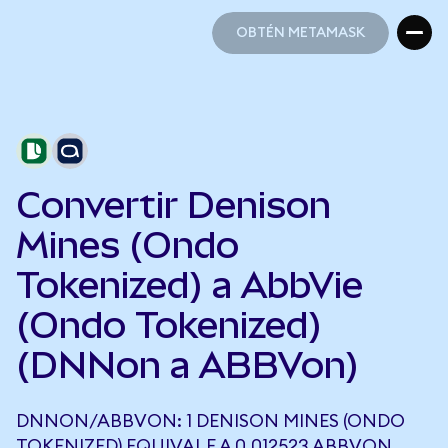
OBTÉN METAMASK
OBTÉN METAMASK
Convertir Denison
Mines (Ondo
Tokenized) a AbbVie
(Ondo Tokenized)
(DNNon a ABBVon)
DNNON/ABBVON: 1 DENISON MINES (ONDO
TOKENIZED) EQUIVALE A 0,012523 ABBVON