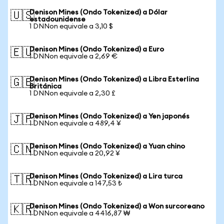
Denison Mines (Ondo Tokenized) a Dólar
🇺🇸
estadounidense
1 DNNon equivale a 3,10 $
Denison Mines (Ondo Tokenized) a Euro
🇪🇺
1 DNNon equivale a 2,69 €
Denison Mines (Ondo Tokenized) a Libra Esterlina
🇬🇧
Británica
1 DNNon equivale a 2,30 £
Denison Mines (Ondo Tokenized) a Yen japonés
🇯🇵
1 DNNon equivale a 489,4 ¥
Denison Mines (Ondo Tokenized) a Yuan chino
🇨🇳
1 DNNon equivale a 20,92 ¥
Denison Mines (Ondo Tokenized) a Lira turca
🇹🇷
1 DNNon equivale a 147,53 ₺
Denison Mines (Ondo Tokenized) a Won surcoreano
🇰🇷
1 DNNon equivale a 4416,87 ₩