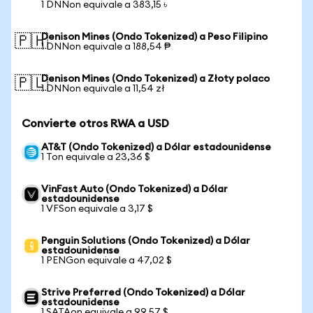
1 DNNon equivale a 383,15 ৳
Denison Mines (Ondo Tokenized) a Peso Filipino
🇵🇭
1 DNNon equivale a 188,54 ₱
Denison Mines (Ondo Tokenized) a Złoty polaco
🇵🇱
1 DNNon equivale a 11,54 zł
Convierte otros RWA a USD
AT&T (Ondo Tokenized) a Dólar estadounidense
1 Ton equivale a 23,36 $
VinFast Auto (Ondo Tokenized) a Dólar
estadounidense
1 VFSon equivale a 3,17 $
Penguin Solutions (Ondo Tokenized) a Dólar
estadounidense
1 PENGon equivale a 47,02 $
Strive Preferred (Ondo Tokenized) a Dólar
estadounidense
1 SATAon equivale a 99,57 $