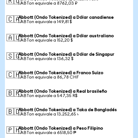
🇷🇺
1 ABTon equivale a 8762,03 ₽
Abbott (Ondo Tokenized) a Dólar canadiense
🇨🇦
1 ABTon equivale a 149,81 $
Abbott (Ondo Tokenized) a Dólar australiano
🇦🇺
1 ABTon equivale a 152,20 $
Abbott (Ondo Tokenized) a Dólar de Singapur
🇸🇬
1 ABTon equivale a 136,32 $
Abbott (Ondo Tokenized) a Franco Suizo
🇨🇭
1 ABTon equivale a 86,78 CHF
Abbott (Ondo Tokenized) a Real brasileño
🇧🇷
1 ABTon equivale a 547,35 R$
Abbott (Ondo Tokenized) a Taka de Bangladés
🇧🇩
1 ABTon equivale a 13.252,65 ৳
Abbott (Ondo Tokenized) a Peso Filipino
🇵🇭
1 ABTon equivale a 6518,50 ₱