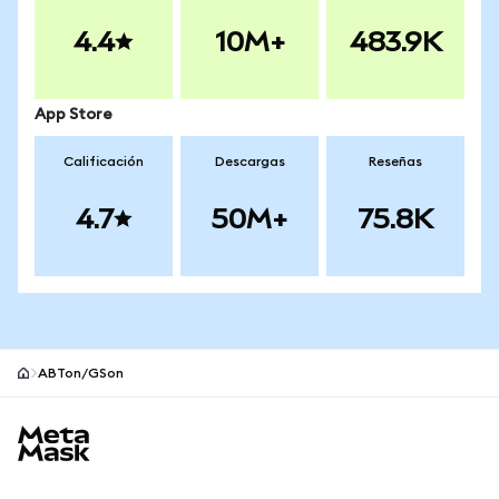
4.4
10M+
483.9K
App Store
Calificación
Descargas
Reseñas
4.7
50M+
75.8K
ABTon/GSon
Pie de página del sitio MetaMask