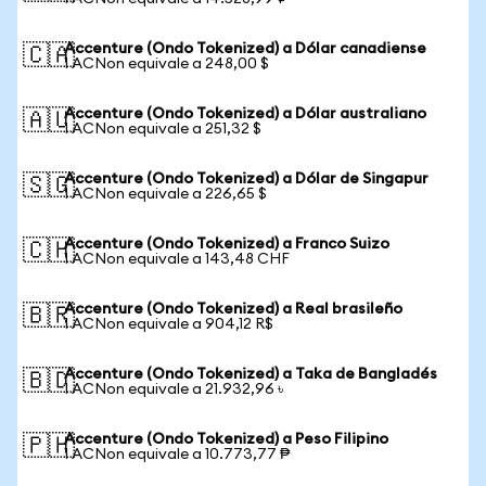
Accenture (Ondo Tokenized) a Dólar canadiense
🇨🇦
1 ACNon equivale a 248,00 $
Accenture (Ondo Tokenized) a Dólar australiano
🇦🇺
1 ACNon equivale a 251,32 $
Accenture (Ondo Tokenized) a Dólar de Singapur
🇸🇬
1 ACNon equivale a 226,65 $
Accenture (Ondo Tokenized) a Franco Suizo
🇨🇭
1 ACNon equivale a 143,48 CHF
Accenture (Ondo Tokenized) a Real brasileño
🇧🇷
1 ACNon equivale a 904,12 R$
Accenture (Ondo Tokenized) a Taka de Bangladés
🇧🇩
1 ACNon equivale a 21.932,96 ৳
Accenture (Ondo Tokenized) a Peso Filipino
🇵🇭
1 ACNon equivale a 10.773,77 ₱