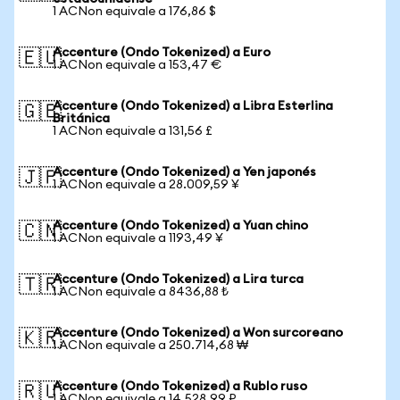
1 ACNon equivale a 176,86 $
Accenture (Ondo Tokenized) a Euro
🇪🇺
1 ACNon equivale a 153,47 €
Accenture (Ondo Tokenized) a Libra Esterlina
🇬🇧
Británica
1 ACNon equivale a 131,56 £
Accenture (Ondo Tokenized) a Yen japonés
🇯🇵
1 ACNon equivale a 28.009,59 ¥
Accenture (Ondo Tokenized) a Yuan chino
🇨🇳
1 ACNon equivale a 1193,49 ¥
Accenture (Ondo Tokenized) a Lira turca
🇹🇷
1 ACNon equivale a 8436,88 ₺
Accenture (Ondo Tokenized) a Won surcoreano
🇰🇷
1 ACNon equivale a 250.714,68 ₩
Accenture (Ondo Tokenized) a Rublo ruso
🇷🇺
1 ACNon equivale a 14.528,99 ₽