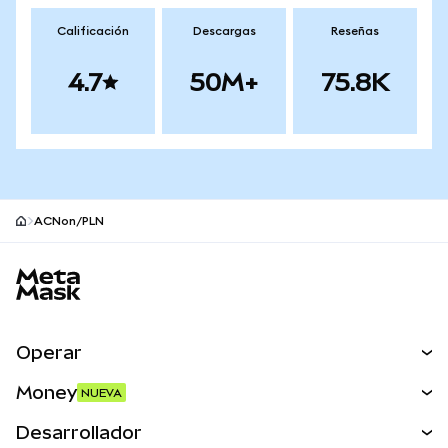
Calificación
Descargas
Reseñas
4.7
50M+
75.8K
ACNon/PLN
Pie de página del sitio MetaMask
Operar
Canjear
Money
NUEVA
Predecir
NUEVA
Comprar
Desarrollador
Perps
NUEVA