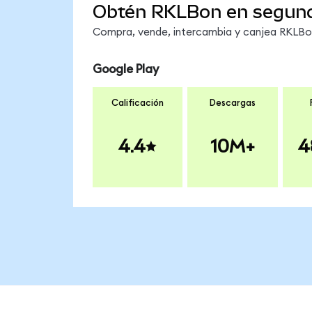
Obtén RKLBon en segun
Compra, vende, intercambia y canjea RKLBon 
Google Play
Calificación
Descargas
4.4
10M+
4