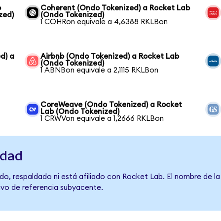
o
Coherent (Ondo Tokenized) a Rocket Lab
zed)
(Ondo Tokenized)
1 COHRon equivale a 4,6388 RKLBon
d) a
Airbnb (Ondo Tokenized) a Rocket Lab
(Ondo Tokenized)
1 ABNBon equivale a 2,1115 RKLBon
CoreWeave (Ondo Tokenized) a Rocket
Lab (Ondo Tokenized)
1 CRWVon equivale a 1,2666 RKLBon
idad
do, respaldado ni está afiliado con Rocket Lab. El nombre de la
tivo de referencia subyacente.