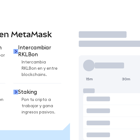
 en MetaMask
Operar
n
Intercambiar
RKLBon
por
Intercambia
RKLBon en y entre
blockchains.
15m
30m
Staking
en
Pon tu cripto a
trabajar y gana
ingresos pasivos.