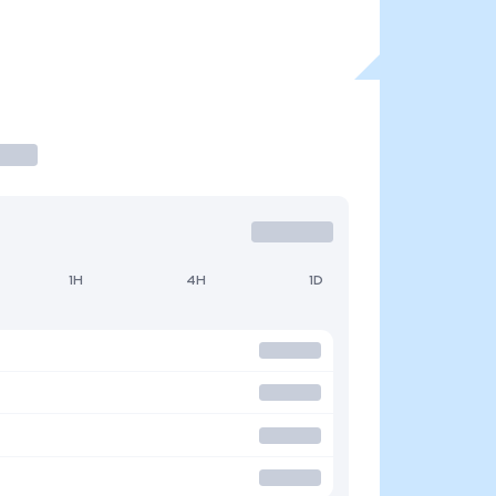
1H
4H
1D