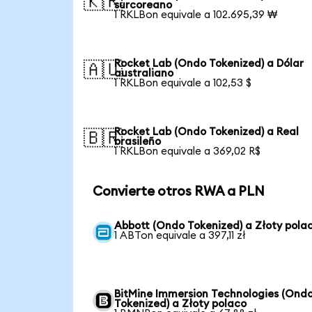
🇰🇷
surcoreano
1 RKLBon equivale a 102.695,39 ₩
Rocket Lab (Ondo Tokenized) a Dólar
🇦🇺
australiano
1 RKLBon equivale a 102,53 $
Rocket Lab (Ondo Tokenized) a Real
🇧🇷
brasileño
1 RKLBon equivale a 369,02 R$
Convierte otros RWA a PLN
Abbott (Ondo Tokenized) a Złoty pola
1 ABTon equivale a 397,11 zł
BitMine Immersion Technologies (Ond
Tokenized) a Złoty polaco