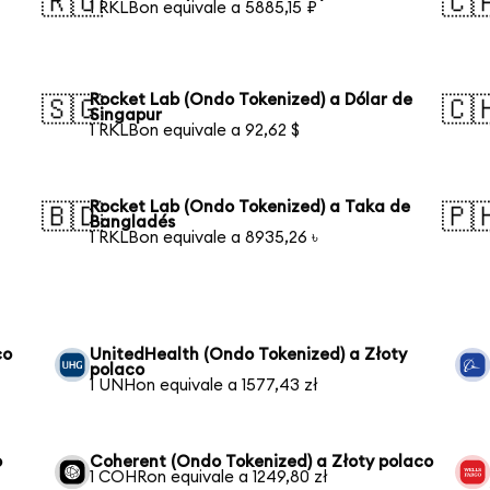
🇷🇺
🇨
1 RKLBon equivale a 5885,15 ₽
Rocket Lab (Ondo Tokenized) a Dólar de
🇸🇬
🇨
Singapur
1 RKLBon equivale a 92,62 $
Rocket Lab (Ondo Tokenized) a Taka de
🇧🇩
🇵
Bangladés
1 RKLBon equivale a 8935,26 ৳
co
UnitedHealth (Ondo Tokenized) a Złoty
polaco
1 UNHon equivale a 1577,43 zł
o
Coherent (Ondo Tokenized) a Złoty polaco
1 COHRon equivale a 1249,80 zł