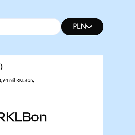
PLN
)
8,94 mil RKLBon,
RKLBon