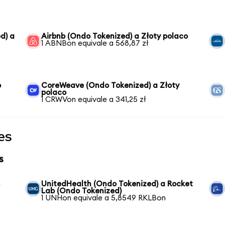
d) a
Airbnb (Ondo Tokenized) a Złoty polaco
1 ABNBon equivale a 568,87 zł
o
CoreWeave (Ondo Tokenized) a Złoty
polaco
1 CRWVon equivale a 341,25 zł
es
s
b
UnitedHealth (Ondo Tokenized) a Rocket
Lab (Ondo Tokenized)
1 UNHon equivale a 5,8549 RKLBon