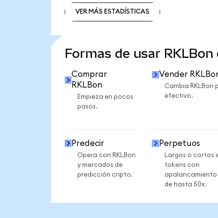
VER MÁS ESTADÍSTICAS
VER MÁS ESTADÍSTICAS
Formas de usar RKLBon
Comprar
Vender RKLBo
RKLBon
Cambia RKLBon 
efectivo.
Empieza en pocos
pasos.
Predecir
Perpetuos
Opera con RKLBon
Largos o cortos 
y mercados de
tokens con
predicción cripto.
apalancamiento
de hasta 50x.