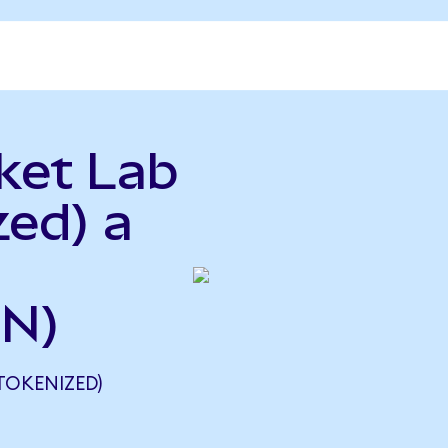
ket Lab
zed) a
LN)
TOKENIZED)