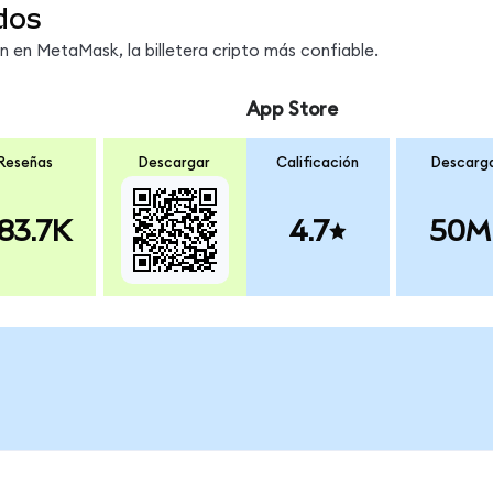
dos
en MetaMask, la billetera cripto más confiable.
App Store
Reseñas
Descargar
Calificación
Descarg
83.7K
4.7
50M