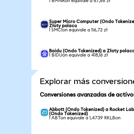
1 BMNRon equivale a 67,88 zł
Super Micro Computer (Ondo Tokenize
Złoty polaco
1 SMCIon equivale a 116,72 zł
Baidu (Ondo Tokenized) a Złoty polac
1 BIDUon equivale a 418,16 zł
Explorar más conversion
Conversiones avanzadas de activo
Abbott (Ondo Tokenized) a Rocket La
(Ondo Tokenized)
1 ABTon equivale a 1,4739 RKLBon