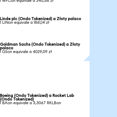
1 WFCon equivale a 340,58 zł
Linde plc (Ondo Tokenized) a Złoty polaco
1 LINon equivale a 1861,14 zł
Goldman Sachs (Ondo Tokenized) a Złoty
polaco
1 GSon equivale a 4029,09 zł
Boeing (Ondo Tokenized) a Rocket Lab
(Ondo Tokenized)
1 BAon equivale a 3,3067 RKLBon