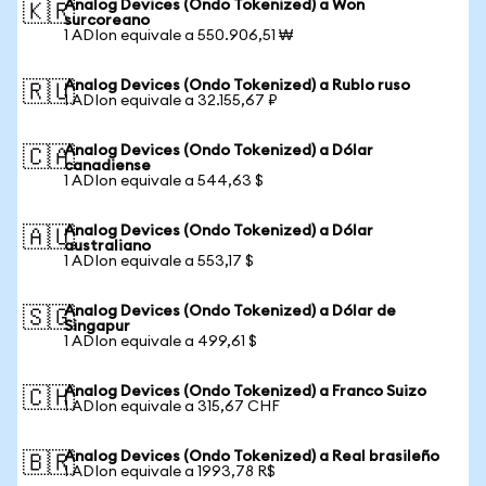
Analog Devices (Ondo Tokenized) a Won
🇰🇷
surcoreano
1 ADIon equivale a 550.906,51 ₩
Analog Devices (Ondo Tokenized) a Rublo ruso
🇷🇺
1 ADIon equivale a 32.155,67 ₽
Analog Devices (Ondo Tokenized) a Dólar
🇨🇦
canadiense
1 ADIon equivale a 544,63 $
Analog Devices (Ondo Tokenized) a Dólar
🇦🇺
australiano
1 ADIon equivale a 553,17 $
Analog Devices (Ondo Tokenized) a Dólar de
🇸🇬
Singapur
1 ADIon equivale a 499,61 $
Analog Devices (Ondo Tokenized) a Franco Suizo
🇨🇭
1 ADIon equivale a 315,67 CHF
Analog Devices (Ondo Tokenized) a Real brasileño
🇧🇷
1 ADIon equivale a 1993,78 R$