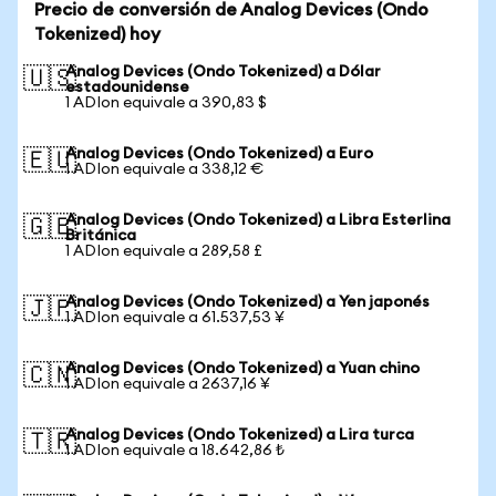
Precio de conversión de Analog Devices (Ondo
Tokenized) hoy
Analog Devices (Ondo Tokenized) a Dólar
🇺🇸
estadounidense
1 ADIon equivale a 390,83 $
Analog Devices (Ondo Tokenized) a Euro
🇪🇺
1 ADIon equivale a 338,12 €
Analog Devices (Ondo Tokenized) a Libra Esterlina
🇬🇧
Británica
1 ADIon equivale a 289,58 £
Analog Devices (Ondo Tokenized) a Yen japonés
🇯🇵
1 ADIon equivale a 61.537,53 ¥
Analog Devices (Ondo Tokenized) a Yuan chino
🇨🇳
1 ADIon equivale a 2637,16 ¥
Analog Devices (Ondo Tokenized) a Lira turca
🇹🇷
1 ADIon equivale a 18.642,86 ₺