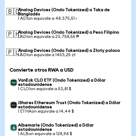
Analog Devices (Ondo Tokenized) a Taka de
🇧🇩
Bangladés
1 ADIon equivale a 48.375,51 ৳
Analog Devices (Ondo Tokenized) a Peso Filipino
🇵🇭
1 ADIon equivale a 23.758,55 ₱
Analog Devices (Ondo Tokenized) a Złoty polaco
🇵🇱
1 ADIon equivale a 1453,25 zł
Convierte otros RWA a USD
VanEck CLO ETF (Ondo Tokenized) a Dólar
estadounidense
1 CLOIon equivale a 53,81 $
iShares Ethereum Trust (Ondo Tokenized) a Dólar
estadounidense
1 ETHAon equivale a 14,44 $
Albemarle (Ondo Tokenized) a Dólar
estadounidense
1 ALBon equivale a 128,96 $