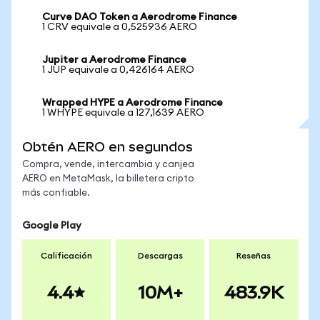
Curve DAO Token a Aerodrome Finance
1 CRV equivale a 0,525936 AERO
Jupiter a Aerodrome Finance
1 JUP equivale a 0,426164 AERO
Wrapped HYPE a Aerodrome Finance
1 WHYPE equivale a 127,1639 AERO
Obtén AERO en segundos
Compra, vende, intercambia y canjea
AERO en MetaMask, la billetera cripto
más confiable.
Google Play
Calificación
Descargas
Reseñas
4.4
10M+
483.9K