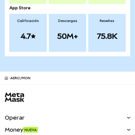
App Store
Calificación
Descargas
Reseñas
4.7
50M+
75.8K
AERO/MON
Pie de página del sitio MetaMask
Operar
Canjear
Money
NUEVA
Predecir
NUEVA