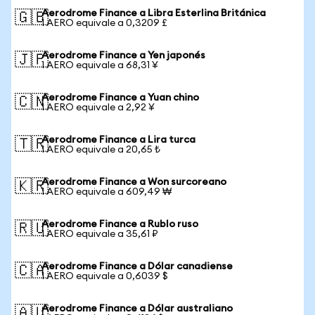
Aerodrome Finance a Libra Esterlina Británica
🇬🇧
1 AERO equivale a 0,3209 £
Aerodrome Finance a Yen japonés
🇯🇵
1 AERO equivale a 68,31 ¥
Aerodrome Finance a Yuan chino
🇨🇳
1 AERO equivale a 2,92 ¥
Aerodrome Finance a Lira turca
🇹🇷
1 AERO equivale a 20,65 ₺
Aerodrome Finance a Won surcoreano
🇰🇷
1 AERO equivale a 609,49 ₩
Aerodrome Finance a Rublo ruso
🇷🇺
1 AERO equivale a 35,61 ₽
Aerodrome Finance a Dólar canadiense
🇨🇦
1 AERO equivale a 0,6039 $
Aerodrome Finance a Dólar australiano
🇦🇺