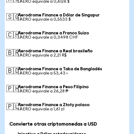
1 AERO equivale a 0,6126 $
Aerodrome Finance a Dólar de Singapur
🇸🇬
1 AERO equivale a 0,5533 $
Aerodrome Finance a Franco Suizo
🇨🇭
1 AERO equivale a 0,3498 CHF
Aerodrome Finance a Real brasileño
🇧🇷
1 AERO equivale a 2,21 R$
Aerodrome Finance a Taka de Bangladés
🇧🇩
1 AERO equivale a 53,43 ৳
Aerodrome Finance a Peso Filipino
🇵🇭
1 AERO equivale a 26,28 ₱
Aerodrome Finance a Złoty polaco
🇵🇱
1 AERO equivale a 1,61 zł
Convierte otras criptomonedas a USD