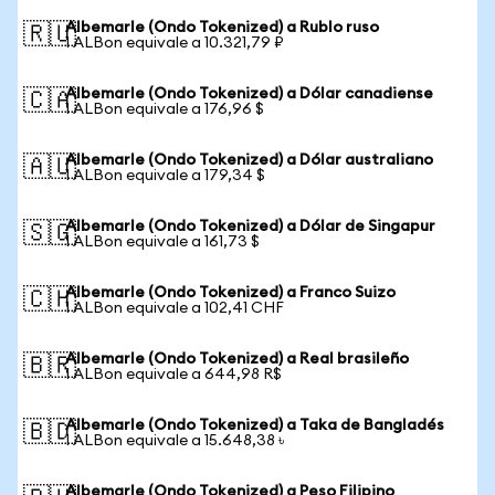
Albemarle (Ondo Tokenized) a Rublo ruso
🇷🇺
1 ALBon equivale a 10.321,79 ₽
Albemarle (Ondo Tokenized) a Dólar canadiense
🇨🇦
1 ALBon equivale a 176,96 $
Albemarle (Ondo Tokenized) a Dólar australiano
🇦🇺
1 ALBon equivale a 179,34 $
Albemarle (Ondo Tokenized) a Dólar de Singapur
🇸🇬
1 ALBon equivale a 161,73 $
Albemarle (Ondo Tokenized) a Franco Suizo
🇨🇭
1 ALBon equivale a 102,41 CHF
Albemarle (Ondo Tokenized) a Real brasileño
🇧🇷
1 ALBon equivale a 644,98 R$
Albemarle (Ondo Tokenized) a Taka de Bangladés
🇧🇩
1 ALBon equivale a 15.648,38 ৳
Albemarle (Ondo Tokenized) a Peso Filipino