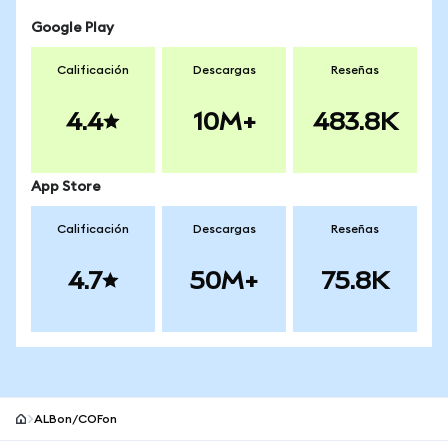
Google Play
Calificación
Descargas
Reseñas
4.4
10M+
483.8K
App Store
Calificación
Descargas
Reseñas
4.7
50M+
75.8K
ALBon/COFon
Pie de página del sitio MetaMask