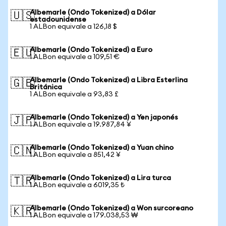
Albemarle (Ondo Tokenized) a Dólar
🇺🇸
estadounidense
1 ALBon equivale a 126,18 $
Albemarle (Ondo Tokenized) a Euro
🇪🇺
1 ALBon equivale a 109,51 €
Albemarle (Ondo Tokenized) a Libra Esterlina
🇬🇧
Británica
1 ALBon equivale a 93,83 £
Albemarle (Ondo Tokenized) a Yen japonés
🇯🇵
1 ALBon equivale a 19.987,84 ¥
Albemarle (Ondo Tokenized) a Yuan chino
🇨🇳
1 ALBon equivale a 851,42 ¥
Albemarle (Ondo Tokenized) a Lira turca
🇹🇷
1 ALBon equivale a 6019,35 ₺
Albemarle (Ondo Tokenized) a Won surcoreano
🇰🇷
1 ALBon equivale a 179.038,53 ₩