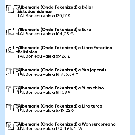
Albemarle (Ondo Tokenized) a Dólar
🇺🇸
estadounidense
1 ALBon equivale a 120,17 $
Albemarle (Ondo Tokenized) a Euro
🇪🇺
1 ALBon equivale a 104,05 €
Albemarle (Ondo Tokenized) a Libra Esterlina
🇬🇧
Británica
1 ALBon equivale a 89,28 £
Albemarle (Ondo Tokenized) a Yen japonés
🇯🇵
1 ALBon equivale a 18.955,84 ¥
Albemarle (Ondo Tokenized) a Yuan chino
🇨🇳
1 ALBon equivale a 811,08 ¥
Albemarle (Ondo Tokenized) a Lira turca
🇹🇷
1 ALBon equivale a 5719,22 ₺
Albemarle (Ondo Tokenized) a Won surcoreano
🇰🇷
1 ALBon equivale a 170.496,41 ₩