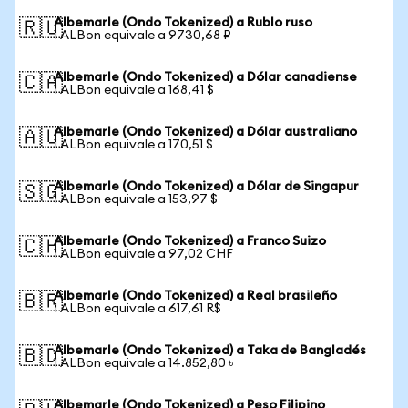
Albemarle (Ondo Tokenized) a Rublo ruso
🇷🇺
1 ALBon equivale a 9730,68 ₽
Albemarle (Ondo Tokenized) a Dólar canadiense
🇨🇦
1 ALBon equivale a 168,41 $
Albemarle (Ondo Tokenized) a Dólar australiano
🇦🇺
1 ALBon equivale a 170,51 $
Albemarle (Ondo Tokenized) a Dólar de Singapur
🇸🇬
1 ALBon equivale a 153,97 $
Albemarle (Ondo Tokenized) a Franco Suizo
🇨🇭
1 ALBon equivale a 97,02 CHF
Albemarle (Ondo Tokenized) a Real brasileño
🇧🇷
1 ALBon equivale a 617,61 R$
Albemarle (Ondo Tokenized) a Taka de Bangladés
🇧🇩
1 ALBon equivale a 14.852,80 ৳
Albemarle (Ondo Tokenized) a Peso Filipino