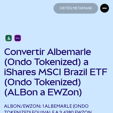
OBTÉN METAMASK
OBTÉN METAMASK
Convertir Albemarle
(Ondo Tokenized) a
iShares MSCI Brazil ETF
(Ondo Tokenized)
(ALBon a EWZon)
ALBON/EWZON: 1 ALBEMARLE (ONDO
TOKENIZED) EQUIVALE A 3,6280 EWZON