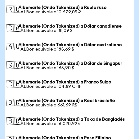
Albemarle (Ondo Tokenized) a Rublo ruso
🇷🇺
1 ALBon equivale a 10.679,05 ₽
Albemarle (Ondo Tokenized) a Dólar canadiense
🇨🇦
1 ALBon equivale a 181,09 $
Albemarle (Ondo Tokenized) a Dólar australiano
🇦🇺
1 ALBon equivale a 183,69 $
Albemarle (Ondo Tokenized) a Dólar de Singapur
🇸🇬
1 ALBon equivale a 165,90 $
Albemarle (Ondo Tokenized) a Franco Suizo
🇨🇭
1 ALBon equivale a 104,89 CHF
Albemarle (Ondo Tokenized) a Real brasileño
🇧🇷
1 ALBon equivale a 661,69 R$
Albemarle (Ondo Tokenized) a Taka de Bangladés
🇧🇩
1 ALBon equivale a 16.020,92 ৳
Albemarle (Ondo Tokenized) a Peso Filipino