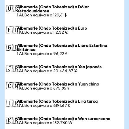
Albemarle (Ondo Tokenized) a Dólar
🇺🇸
estadounidense
1 ALBon equivale a 129,81 $
Albemarle (Ondo Tokenized) a Euro
🇪🇺
1 ALBon equivale a 112,32 €
Albemarle (Ondo Tokenized) a Libra Esterlina
🇬🇧
Británica
1 ALBon equivale a 96,22 £
Albemarle (Ondo Tokenized) a Yen japonés
🇯🇵
1 ALBon equivale a 20.484,87 ¥
Albemarle (Ondo Tokenized) a Yuan chino
🇨🇳
1 ALBon equivale a 875,85 ¥
Albemarle (Ondo Tokenized) a Lira turca
🇹🇷
1 ALBon equivale a 6191,67 ₺
Albemarle (Ondo Tokenized) a Won surcoreano
🇰🇷
1 ALBon equivale a 182.760 ₩