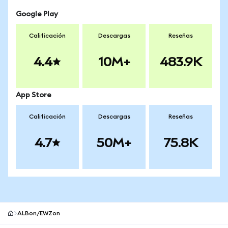
Google Play
Calificación
Descargas
Reseñas
4.4
10M+
483.9K
App Store
Calificación
Descargas
Reseñas
4.7
50M+
75.8K
ALBon/EWZon
Pie de página del sitio MetaMask