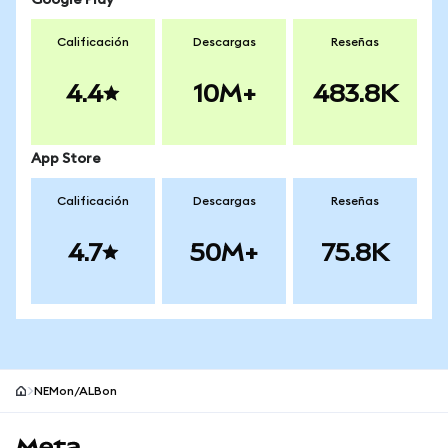
Google Play
Calificación
Descargas
Reseñas
4.4
10M+
483.8K
App Store
Calificación
Descargas
Reseñas
4.7
50M+
75.8K
NEMon/ALBon
Pie de página del sitio MetaMask