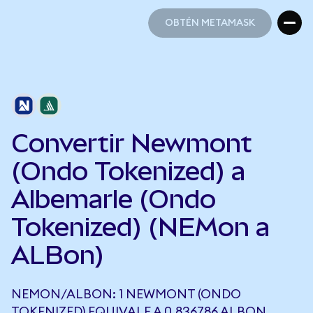
OBTÉN METAMASK
OBTÉN METAMASK
Convertir Newmont
(Ondo Tokenized) a
Albemarle (Ondo
Tokenized) (NEMon a
ALBon)
NEMON/ALBON: 1 NEWMONT (ONDO
TOKENIZED) EQUIVALE A 0,836786 ALBON