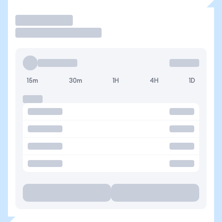
Operar
15m
30m
1H
4H
1D