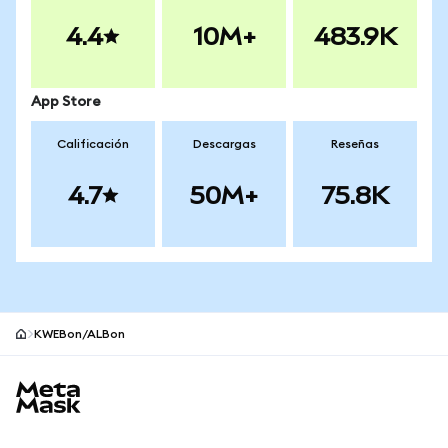
4.4
10M+
483.9K
App Store
Calificación
Descargas
Reseñas
4.7
50M+
75.8K
KWEBon/ALBon
Pie de página del sitio MetaMask