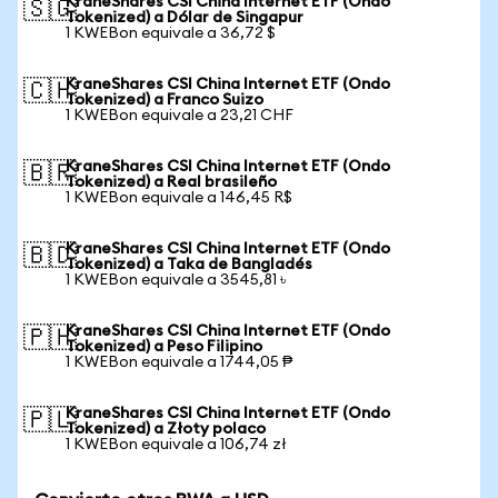
KraneShares CSI China Internet ETF (Ondo
🇸🇬
Tokenized) a Dólar de Singapur
1 KWEBon equivale a 36,72 $
KraneShares CSI China Internet ETF (Ondo
🇨🇭
Tokenized) a Franco Suizo
1 KWEBon equivale a 23,21 CHF
KraneShares CSI China Internet ETF (Ondo
🇧🇷
Tokenized) a Real brasileño
1 KWEBon equivale a 146,45 R$
KraneShares CSI China Internet ETF (Ondo
🇧🇩
Tokenized) a Taka de Bangladés
1 KWEBon equivale a 3545,81 ৳
KraneShares CSI China Internet ETF (Ondo
🇵🇭
Tokenized) a Peso Filipino
1 KWEBon equivale a 1744,05 ₱
KraneShares CSI China Internet ETF (Ondo
🇵🇱
Tokenized) a Złoty polaco
1 KWEBon equivale a 106,74 zł