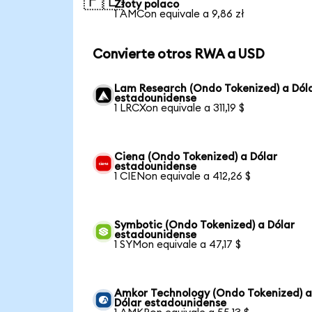
🇵🇱
Złoty polaco
1 AMCon equivale a 9,86 zł
Convierte otros RWA a USD
Lam Research (Ondo Tokenized) a Dól
estadounidense
1 LRCXon equivale a 311,19 $
Ciena (Ondo Tokenized) a Dólar
estadounidense
1 CIENon equivale a 412,26 $
Symbotic (Ondo Tokenized) a Dólar
estadounidense
1 SYMon equivale a 47,17 $
Amkor Technology (Ondo Tokenized) 
Dólar estadounidense