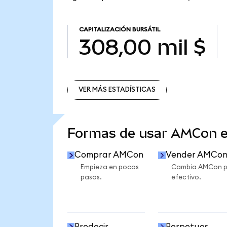
CAPITALIZACIÓN BURSÁTIL
308,00 mil $
VER MÁS ESTADÍSTICAS
VER MÁS ESTADÍSTICAS
Formas de usar AMCon 
Comprar AMCon
Vender AMCo
Empieza en pocos
Cambia AMCon p
pasos.
efectivo.
Predecir
Perpetuos