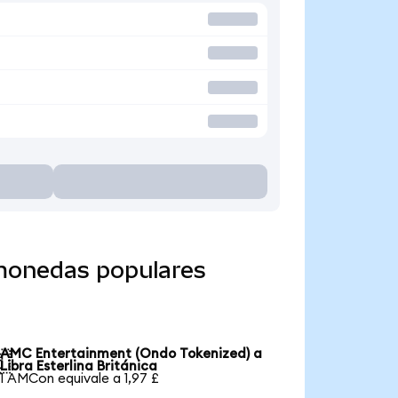
monedas populares
AMC Entertainment (Ondo Tokenized) a

Libra Esterlina Británica
1 AMCon equivale a 1,97 £