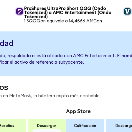
a
ProShares UltraPro Short QQQ (Ondo
Tokenized) a AMC Entertainment (Ondo
Tokenized)
1 SQQQon equivale a 14,4566 AMCon
idad
do, respaldado ni está afiliado con AMC Entertainment. El nom
ficar el activo de referencia subyacente.
os
en MetaMask, la billetera cripto más confiable.
App Store
Reseñas
Descargar
Calificación
Descarg