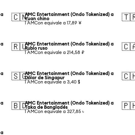
 a
AMC Entertainment (Ondo Tokenized) a
🇨🇳
🇹
Yuan chino
1 AMCon equivale a 17,89 ¥
 a
AMC Entertainment (Ondo Tokenized) a
🇷🇺
🇨
Rublo ruso
1 AMCon equivale a 214,58 ₽
 a
AMC Entertainment (Ondo Tokenized) a
🇸🇬
🇨
Dólar de Singapur
1 AMCon equivale a 3,40 $
 a
AMC Entertainment (Ondo Tokenized) a
🇧🇩
🇵
Taka de Bangladés
1 AMCon equivale a 327,85 ৳
 a