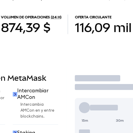
VOLUMEN DE OPERACIONES
(24 H)
OFERTA CIRCULANTE
874,39 $
116,09 mil
en MetaMask
Operar
n
Intercambiar
AMCon
or
Intercambia
AMCon en y entre
blockchains.
15m
30m
Staking