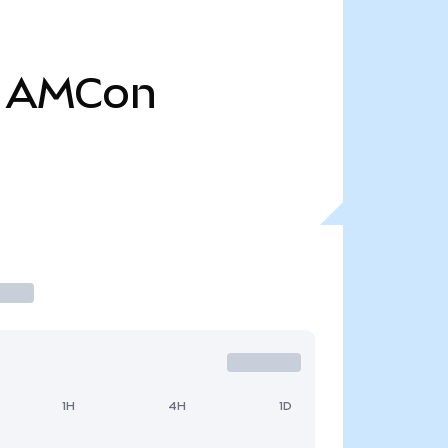
AMCon
1H
4H
1D