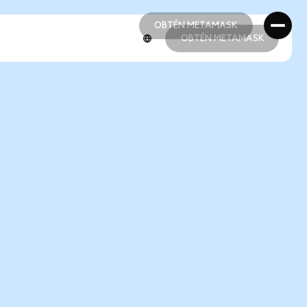
OBTÉN METAMASK
OBTÉN METAMASK
OBTÉN METAMASK
OBTÉN METAMASK