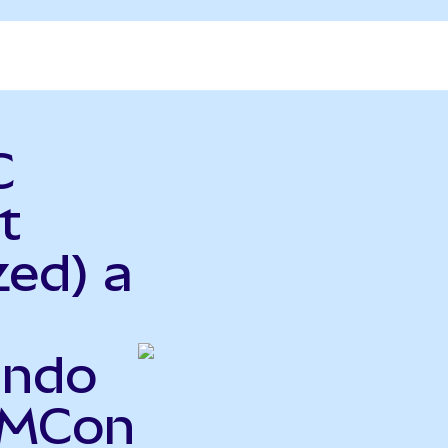
C
t
zed) a
Ondo
AMCon