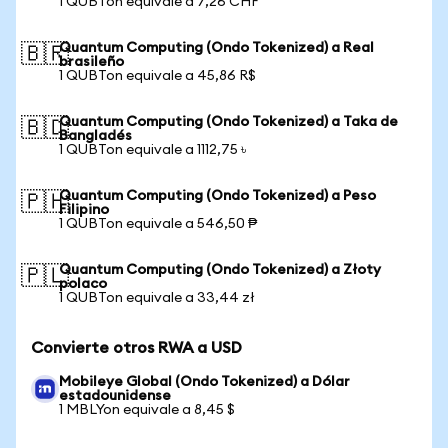
1 QUBTon equivale a 7,26 CHF
Quantum Computing (Ondo Tokenized) a Real
🇧🇷
brasileño
1 QUBTon equivale a 45,86 R$
Quantum Computing (Ondo Tokenized) a Taka de
🇧🇩
Bangladés
1 QUBTon equivale a 1112,75 ৳
Quantum Computing (Ondo Tokenized) a Peso
🇵🇭
Filipino
1 QUBTon equivale a 546,50 ₱
Quantum Computing (Ondo Tokenized) a Złoty
🇵🇱
polaco
1 QUBTon equivale a 33,44 zł
Convierte otros RWA a USD
Mobileye Global (Ondo Tokenized) a Dólar
estadounidense
1 MBLYon equivale a 8,45 $