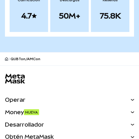
Calificación
Descargas
Reseñas
4.7
50M+
75.8K
QUBTon/AMCon
Pie de página del sitio MetaMask
Operar
Canjear
Money
NUEVA
Predecir
NUEVA
Comprar
Desarrollador
Perps
NUEVA
Tarjeta
Ver los documentos
Obtén MetaMask