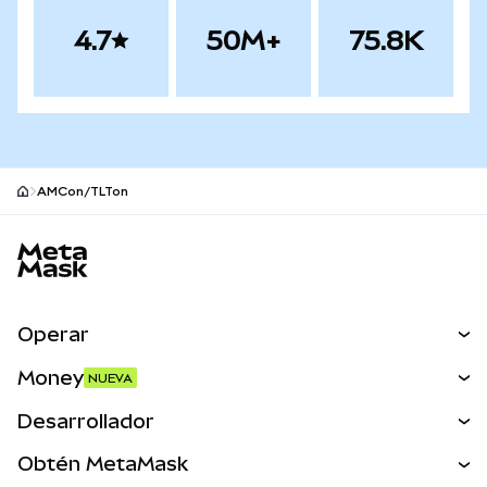
4.7
50M+
75.8K
AMCon/TLTon
Pie de página del sitio MetaMask
Operar
Canjear
Money
NUEVA
Predecir
NUEVA
Comprar
Desarrollador
Perps
NUEVA
Tarjeta
Ver los documentos
Obtén MetaMask
Activos del mundo real
mUSD
NUEVA
Panel