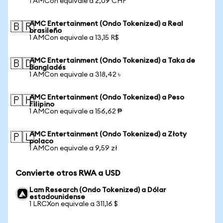
1 AMCon equivale a 2,09 CHF
AMC Entertainment (Ondo Tokenized) a Real
🇧🇷
brasileño
1 AMCon equivale a 13,15 R$
AMC Entertainment (Ondo Tokenized) a Taka de
🇧🇩
Bangladés
1 AMCon equivale a 318,42 ৳
AMC Entertainment (Ondo Tokenized) a Peso
🇵🇭
Filipino
1 AMCon equivale a 156,62 ₱
AMC Entertainment (Ondo Tokenized) a Złoty
🇵🇱
polaco
1 AMCon equivale a 9,59 zł
Convierte otros RWA a USD
Lam Research (Ondo Tokenized) a Dólar
estadounidense
1 LRCXon equivale a 311,16 $