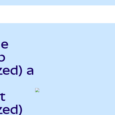
le
p
zed) a
t
zed)