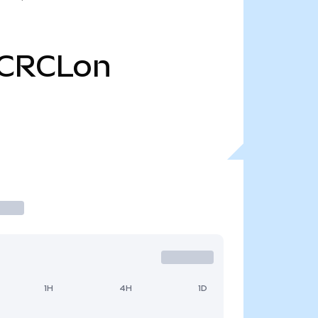
CRCLon
1H
4H
1D