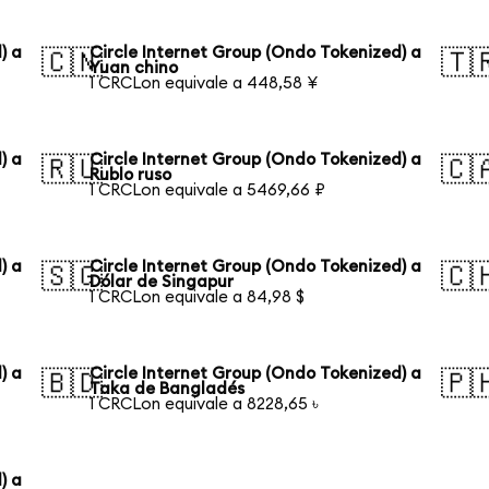
) a
Circle Internet Group (Ondo Tokenized) a
🇨🇳
🇹
Yuan chino
1 CRCLon equivale a 448,58 ¥
) a
Circle Internet Group (Ondo Tokenized) a
🇷🇺
🇨
Rublo ruso
1 CRCLon equivale a 5469,66 ₽
) a
Circle Internet Group (Ondo Tokenized) a
🇸🇬
🇨
Dólar de Singapur
1 CRCLon equivale a 84,98 $
) a
Circle Internet Group (Ondo Tokenized) a
🇧🇩
🇵
Taka de Bangladés
1 CRCLon equivale a 8228,65 ৳
) a