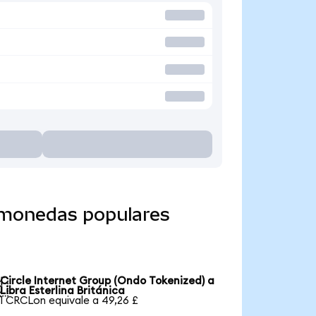
a monedas populares
Circle Internet Group (Ondo Tokenized) a

Libra Esterlina Británica
1 CRCLon equivale a 49,26 £