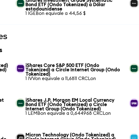
iShares Investment Grade Systematic
Bond ETF (Ondo Tokenized) a Dólar
estadounidense
1 IGEBon equivale a 44,56 $
es
s
zed)
iShares Core S&P 500 ETF (Ondo
ed)
Tokenized) a Circle Internet Group (Ondo
Tokenized)
1 IVVon equivale a 11,6811 CRCLon
et
iShares J.P. Morgan EM Local Currency
Bond ETF (Ondo Tokenized) a Circle
Internet Group (Ondo Tokenized)
1 LEMBon equivale a 0,644968 CRCLon
Micron Technology (Ondo Tokenized) a