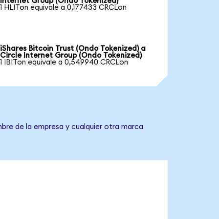
Internet Group (Ondo Tokenized)
1 HLITon equivale a 0,177433 CRCLon
iShares Bitcoin Trust (Ondo Tokenized) a
Circle Internet Group (Ondo Tokenized)
1 IBITon equivale a 0,549940 CRCLon
mbre de la empresa y cualquier otra marca