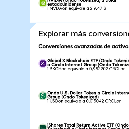
NVIDIA (Ondo Tokenized) a Dólar
estadounidense
1 NVDAon equivale a 219,47 $
Explorar más conversion
Conversiones avanzadas de activo
Global X Blockchain ETF (Ondo Tokeni
a Circle Internet Group (Ondo Tokeniz
1 BKCHon equivale a 0,982902 CRCLon
Ondo U.S. Dollar Token a Circle Intern
Group (Ondo Tokenized)
1 USDon equivale a 0,015042 CRCLon
iShares Total Return Active ETF (Ondo