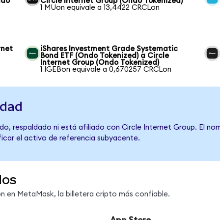
ndo
Circle Internet Group (Ondo Tokenized)
1 MUon equivale a 13,4422 CRCLon
rnet
iShares Investment Grade Systematic
Bond ETF (Ondo Tokenized) a Circle
Internet Group (Ondo Tokenized)
1 IGEBon equivale a 0,670257 CRCLon
idad
o, respaldado ni está afiliado con Circle Internet Group. El no
ficar el activo de referencia subyacente.
dos
 en MetaMask, la billetera cripto más confiable.