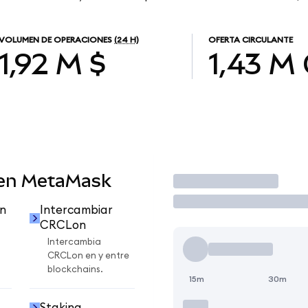
VOLUMEN DE OPERACIONES
(24 H)
OFERTA CIRCULANTE
1,92 M $
1,43 M
 en MetaMask
Operar
n
Intercambiar
CRCLon
Intercambia
CRCLon en y entre
blockchains.
15m
30m
Staking