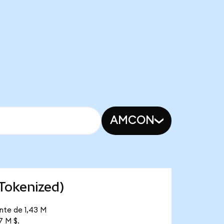
AMCON
 Tokenized)
nte de 1,43 M
7 M $.