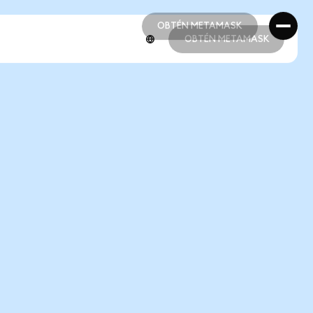
OBTÉN METAMASK
OBTÉN METAMASK
OBTÉN METAMASK
OBTÉN METAMASK