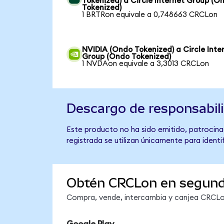
Tokenized) a Circle Internet Group (O
Tokenized)
1 BRTRon equivale a 0,748663 CRCLon
NVIDIA (Ondo Tokenized) a Circle Inte
Group (Ondo Tokenized)
1 NVDAon equivale a 3,3013 CRCLon
Descargo de responsabil
Este producto no ha sido emitido, patrocinad
registrada se utilizan únicamente para identi
Obtén CRCLon en segun
Compra, vende, intercambia y canjea CRCLon