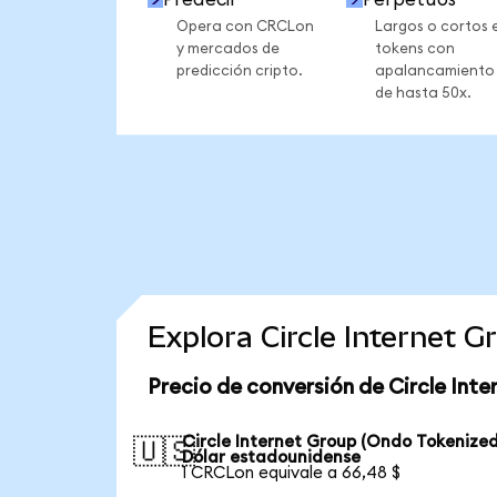
Opera con CRCLon
Largos o cortos 
y mercados de
tokens con
predicción cripto.
apalancamiento
de hasta 50x.
Explora Circle Internet 
Precio de conversión de Circle Int
Circle Internet Group (Ondo Tokenized
🇺🇸
Dólar estadounidense
1 CRCLon equivale a 66,48 $