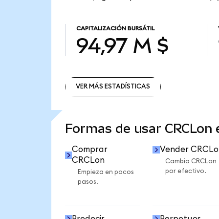
CAPITALIZACIÓN BURSÁTIL
94,97 M $
VER MÁS ESTADÍSTICAS
VER MÁS ESTADÍSTICAS
Formas de usar CRCLon
Comprar
Vender CRCLo
CRCLon
Cambia CRCLon
por efectivo.
Empieza en pocos
pasos.
Predecir
Perpetuos