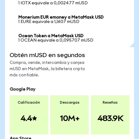
1 IOTX equivale a 0,002477 mUSD
Monerium EUR emoney a MetaMask USD
1 EURE equivale a 1,1607 mUSD
Ocean Token a MetaMask USD
1 OCEAN equivale a 0,095707 mUSD
Obtén mUSD en segundos
Compra, vende, intercambia y canjea
mUSD en MetaMask, la billetera cripto
más confiable.
Google Play
Calificación
Descargas
Reseñas
4.4
10M+
483.9K
App Store