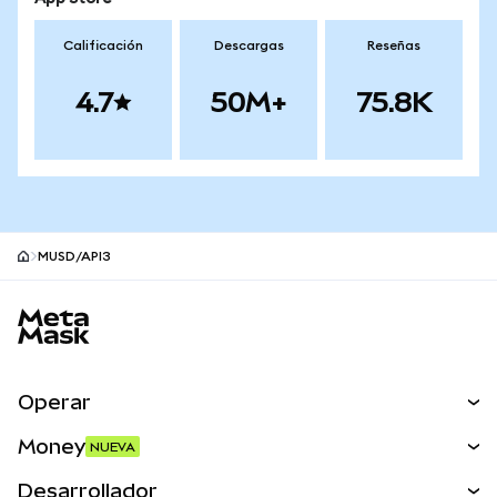
Calificación
Descargas
Reseñas
4.7
50M+
75.8K
MUSD/API3
Pie de página del sitio MetaMask
Operar
Canjear
Money
NUEVA
Predecir
NUEVA
Comprar
Desarrollador