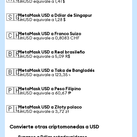
1 mUSD equivale a 1,41 $
MetaMask USD a Dólar de Singapur
🇸🇬
1 mUSD equivale a 1,28 $
MetaMask USD a Franco Suizo
🇨🇭
1 mUSD equivale a 0,8083 CHF
MetaMask USD a Real brasileño
🇧🇷
1 mUSD equivale a 5,09 R$
MetaMask USD a Taka de Bangladés
🇧🇩
1 mUSD equivale a 123,35 ৳
MetaMask USD a Peso Filipino
🇵🇭
1 mUSD equivale a 60,67 ₱
MetaMask USD a Złoty polaco
🇵🇱
1 mUSD equivale a 3,72 zł
Convierte otras criptomonedas a USD