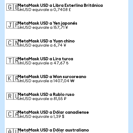
MetaMask USD a Libra Esterlina Británica
🇬🇧
1 mUSD equivale a 0,7408 £
MetaMask USD a Yen japonés
🇯🇵
1 mUSD equivale a 157,71 ¥
MetaMask USD a Yuan chino
🇨🇳
1 mUSD equivale a 6,74 ¥
MetaMask USD a Lira turca
🇹🇷
1 mUSD equivale a 47,67 ₺
MetaMask USD a Won surcoreano
🇰🇷
1 mUSD equivale a 1407,04 ₩
MetaMask USD a Rublo ruso
🇷🇺
1 mUSD equivale a 81,55 ₽
MetaMask USD a Dólar canadiense
🇨🇦
1 mUSD equivale a 1,39 $
MetaMask USD a Dólar australiano
🇦🇺