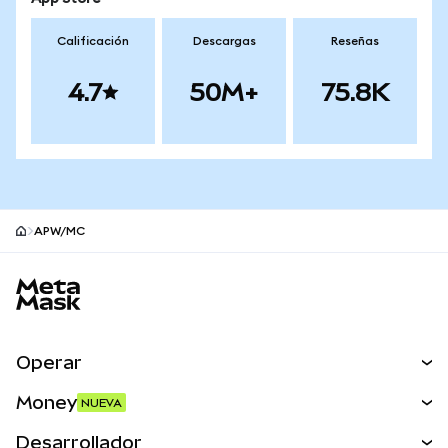
Calificación
Descargas
Reseñas
4.7
50M+
75.8K
APW/MC
Pie de página del sitio MetaMask
Operar
Canjear
Money
NUEVA
Predecir
NUEVA
Comprar
Desarrollador