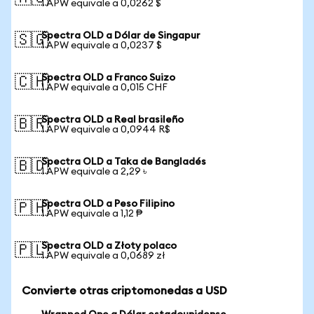
1 APW equivale a 0,0262 $
Spectra OLD a Dólar de Singapur
🇸🇬
1 APW equivale a 0,0237 $
Spectra OLD a Franco Suizo
🇨🇭
1 APW equivale a 0,015 CHF
Spectra OLD a Real brasileño
🇧🇷
1 APW equivale a 0,0944 R$
Spectra OLD a Taka de Bangladés
🇧🇩
1 APW equivale a 2,29 ৳
Spectra OLD a Peso Filipino
🇵🇭
1 APW equivale a 1,12 ₱
Spectra OLD a Złoty polaco
🇵🇱
1 APW equivale a 0,0689 zł
Convierte otras criptomonedas a USD