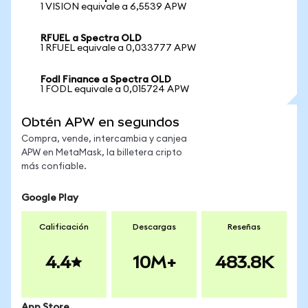
1 VISION equivale a 6,5539 APW
RFUEL a Spectra OLD
1 RFUEL equivale a 0,033777 APW
Fodl Finance a Spectra OLD
1 FODL equivale a 0,015724 APW
Obtén APW en segundos
Compra, vende, intercambia y canjea
APW en MetaMask, la billetera cripto
más confiable.
Google Play
Calificación
Descargas
Reseñas
4.4
10M+
483.8K
App Store