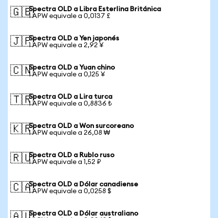
Spectra OLD a Libra Esterlina Británica
🇬🇧
1 APW equivale a 0,0137 £
Spectra OLD a Yen japonés
🇯🇵
1 APW equivale a 2,92 ¥
Spectra OLD a Yuan chino
🇨🇳
1 APW equivale a 0,125 ¥
Spectra OLD a Lira turca
🇹🇷
1 APW equivale a 0,8836 ₺
Spectra OLD a Won surcoreano
🇰🇷
1 APW equivale a 26,08 ₩
Spectra OLD a Rublo ruso
🇷🇺
1 APW equivale a 1,52 ₽
Spectra OLD a Dólar canadiense
🇨🇦
1 APW equivale a 0,0258 $
Spectra OLD a Dólar australiano
🇦🇺