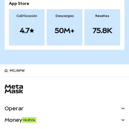
App Store
Calificación
Descargas
Reseñas
4.7
50M+
75.8K
MC/APW
Pie de página del sitio MetaMask
Operar
Canjear
Money
NUEVA
Predecir
NUEVA
Comprar