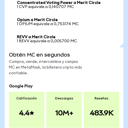
Concentrated Voting Power a Merit Circle
1 CVP equivale a 0,140707 MC
Opium a Merit Circle
1 OPIUM equivale a 0,753174 MC
REVV a Merit Circle
1 REVV equivale a 0,005700 MC
Obtén MC en segundos
Compra, vende, intercambia y canjea
MC en MetaMask, la billetera cripto más
confiable.
Google Play
Calificación
Descargas
Reseñas
4.4
10M+
483.9K