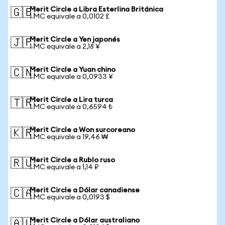
Merit Circle a Libra Esterlina Británica
🇬🇧
1 MC equivale a 0,0102 £
Merit Circle a Yen japonés
🇯🇵
1 MC equivale a 2,18 ¥
Merit Circle a Yuan chino
🇨🇳
1 MC equivale a 0,0933 ¥
Merit Circle a Lira turca
🇹🇷
1 MC equivale a 0,6594 ₺
Merit Circle a Won surcoreano
🇰🇷
1 MC equivale a 19,46 ₩
Merit Circle a Rublo ruso
🇷🇺
1 MC equivale a 1,14 ₽
Merit Circle a Dólar canadiense
🇨🇦
1 MC equivale a 0,0193 $
Merit Circle a Dólar australiano
🇦🇺