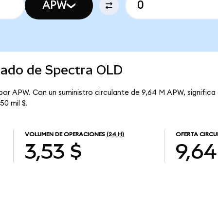
APW
rcado de Spectra OLD
 por APW. Con un suministro circulante de 9,64 M APW, signific
50 mil $.
VOLUMEN DE OPERACIONES
(24 H)
OFERTA CIRCU
3,53 $
9,6