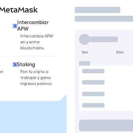
 MetaMask
Operar
Intercambiar
APW
Intercambia APW
en y entre
blockchains.
15m
30m
Staking
en
Pon tu cripto a
trabajar y gana
ingresos pasivos.