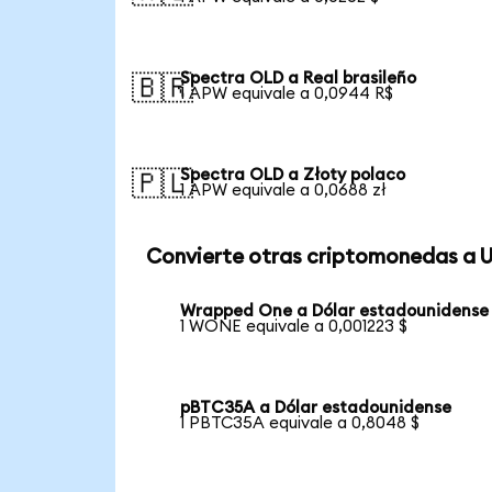
Spectra OLD a Real brasileño
🇧🇷
1 APW equivale a 0,0944 R$
Spectra OLD a Złoty polaco
🇵🇱
1 APW equivale a 0,0688 zł
Convierte otras criptomonedas a 
Wrapped One a Dólar estadounidense
1 WONE equivale a 0,001223 $
pBTC35A a Dólar estadounidense
1 PBTC35A equivale a 0,8048 $