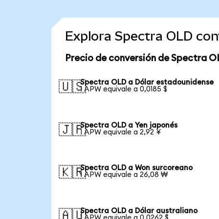
Explora Spectra OLD con
Precio de conversión de Spectra O
Spectra OLD a Dólar estadounidense
🇺🇸
1 APW equivale a 0,0185 $
Spectra OLD a Yen japonés
🇯🇵
1 APW equivale a 2,92 ¥
Spectra OLD a Won surcoreano
🇰🇷
1 APW equivale a 26,08 ₩
Spectra OLD a Dólar australiano
🇦🇺
1 APW equivale a 0,0262 $