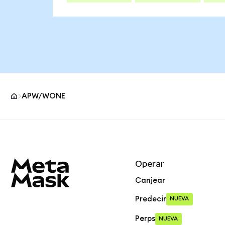
APW/WONE
Pie de página del sitio MetaMask
Operar
Canjear
Predecir
NUEVA
Perps
NUEVA