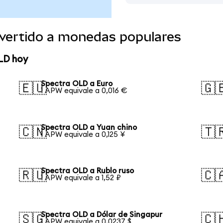
vertido a monedas populares
LD hoy
Spectra OLD a Euro
🇪🇺
🇬
1 APW equivale a 0,016 €
Spectra OLD a Yuan chino
🇨🇳
🇹
1 APW equivale a 0,125 ¥
Spectra OLD a Rublo ruso
🇷🇺
🇨
1 APW equivale a 1,52 ₽
Spectra OLD a Dólar de Singapur
🇸🇬
🇨
1 APW equivale a 0,0237 $