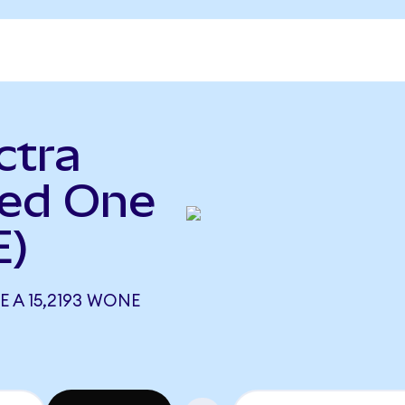
ctra
ed One
E)
 A 15,2193 WONE