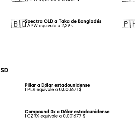
Spectra OLD a Taka de Bangladés
🇧🇩
🇵
1 APW equivale a 2,29 ৳
USD
Pillar a Dólar estadounidense
1 PLR equivale a 0,000671 $
Compound 0x a Dólar estadounidense
1 CZRX equivale a 0,001677 $