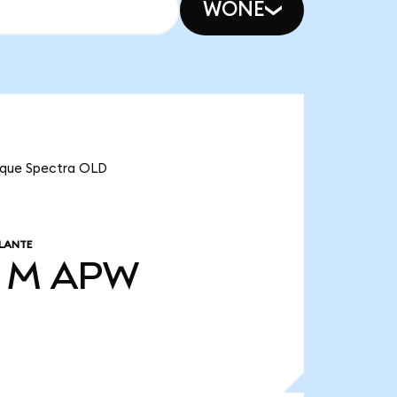
WONE
a que Spectra OLD
LANTE
4 M
APW