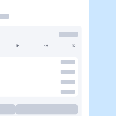
1H
4H
1D