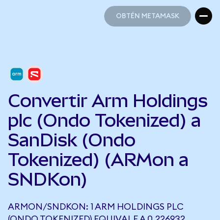
OBTÉN METAMASK
OBTÉN METAMASK
Convertir Arm Holdings
plc (Ondo Tokenized) a
SanDisk (Ondo
Tokenized) (ARMon a
SNDKon)
ARMON/SNDKON: 1 ARM HOLDINGS PLC
(ONDO TOKENIZED) EQUIVALE A 0,226932