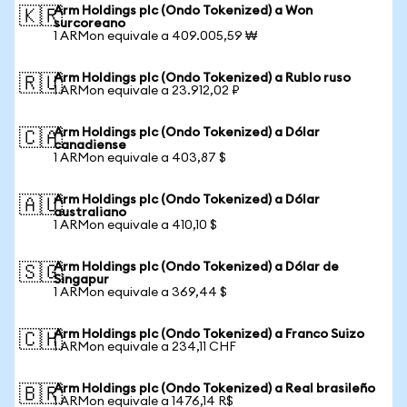
Arm Holdings plc (Ondo Tokenized) a Won
🇰🇷
surcoreano
1 ARMon equivale a 409.005,59 ₩
Arm Holdings plc (Ondo Tokenized) a Rublo ruso
🇷🇺
1 ARMon equivale a 23.912,02 ₽
Arm Holdings plc (Ondo Tokenized) a Dólar
🇨🇦
canadiense
1 ARMon equivale a 403,87 $
Arm Holdings plc (Ondo Tokenized) a Dólar
🇦🇺
australiano
1 ARMon equivale a 410,10 $
Arm Holdings plc (Ondo Tokenized) a Dólar de
🇸🇬
Singapur
1 ARMon equivale a 369,44 $
Arm Holdings plc (Ondo Tokenized) a Franco Suizo
🇨🇭
1 ARMon equivale a 234,11 CHF
Arm Holdings plc (Ondo Tokenized) a Real brasileño
🇧🇷
1 ARMon equivale a 1476,14 R$