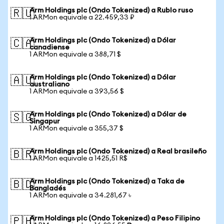
Arm Holdings plc (Ondo Tokenized) a Rublo ruso
🇷🇺
1 ARMon equivale a 22.459,33 ₽
Arm Holdings plc (Ondo Tokenized) a Dólar
🇨🇦
canadiense
1 ARMon equivale a 388,71 $
Arm Holdings plc (Ondo Tokenized) a Dólar
🇦🇺
australiano
1 ARMon equivale a 393,56 $
Arm Holdings plc (Ondo Tokenized) a Dólar de
🇸🇬
Singapur
1 ARMon equivale a 355,37 $
Arm Holdings plc (Ondo Tokenized) a Real brasileño
🇧🇷
1 ARMon equivale a 1425,51 R$
Arm Holdings plc (Ondo Tokenized) a Taka de
🇧🇩
Bangladés
1 ARMon equivale a 34.281,67 ৳
Arm Holdings plc (Ondo Tokenized) a Peso Filipino
🇵🇭