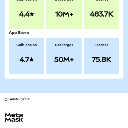
4.4
10M+
483.7K
App Store
Calificación
Descargas
Reseñas
4.7
50M+
75.8K
ARMon/CHF
Pie de página del sitio MetaMask