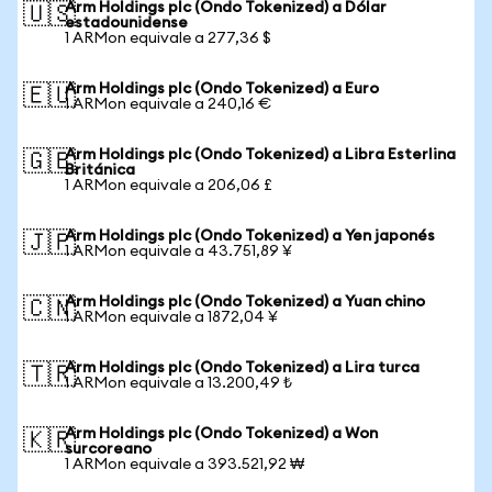
Arm Holdings plc (Ondo Tokenized) a Dólar
🇺🇸
estadounidense
1 ARMon equivale a 277,36 $
Arm Holdings plc (Ondo Tokenized) a Euro
🇪🇺
1 ARMon equivale a 240,16 €
Arm Holdings plc (Ondo Tokenized) a Libra Esterlina
🇬🇧
Británica
1 ARMon equivale a 206,06 £
Arm Holdings plc (Ondo Tokenized) a Yen japonés
🇯🇵
1 ARMon equivale a 43.751,89 ¥
Arm Holdings plc (Ondo Tokenized) a Yuan chino
🇨🇳
1 ARMon equivale a 1872,04 ¥
Arm Holdings plc (Ondo Tokenized) a Lira turca
🇹🇷
1 ARMon equivale a 13.200,49 ₺
Arm Holdings plc (Ondo Tokenized) a Won
🇰🇷
surcoreano
1 ARMon equivale a 393.521,92 ₩