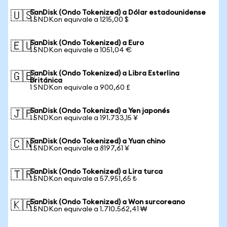
SanDisk (Ondo Tokenized) a Dólar estadounidense
🇺🇸
1 SNDKon equivale a 1215,00 $
SanDisk (Ondo Tokenized) a Euro
🇪🇺
1 SNDKon equivale a 1051,04 €
SanDisk (Ondo Tokenized) a Libra Esterlina
🇬🇧
Británica
1 SNDKon equivale a 900,60 £
SanDisk (Ondo Tokenized) a Yen japonés
🇯🇵
1 SNDKon equivale a 191.733,15 ¥
SanDisk (Ondo Tokenized) a Yuan chino
🇨🇳
1 SNDKon equivale a 8197,61 ¥
SanDisk (Ondo Tokenized) a Lira turca
🇹🇷
1 SNDKon equivale a 57.951,65 ₺
SanDisk (Ondo Tokenized) a Won surcoreano
🇰🇷
1 SNDKon equivale a 1.710.562,41 ₩