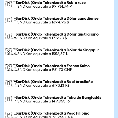
SanDisk (Ondo Tokenized) a Rublo ruso
🇷🇺
1 SNDKon equivale a 99.951,74 ₽
SanDisk (Ondo Tokenized) a Dólar canadiense
🇨🇦
1 SNDKon equivale a 1694,96 $
SanDisk (Ondo Tokenized) a Dólar australiano
🇦🇺
1 SNDKon equivale a 1719,23 $
SanDisk (Ondo Tokenized) a Dólar de Singapur
🇸🇬
1 SNDKon equivale a 1552,87 $
SanDisk (Ondo Tokenized) a Franco Suizo
🇨🇭
1 SNDKon equivale a 981,73 CHF
SanDisk (Ondo Tokenized) a Real brasileño
🇧🇷
1 SNDKon equivale a 6193,13 R$
SanDisk (Ondo Tokenized) a Taka de Bangladés
🇧🇩
1 SNDKon equivale a 149.953,16 ৳
SanDisk (Ondo Tokenized) a Peso Filipino
🇵🇭
1 SNDKon equivale a 73.755,54 ₱