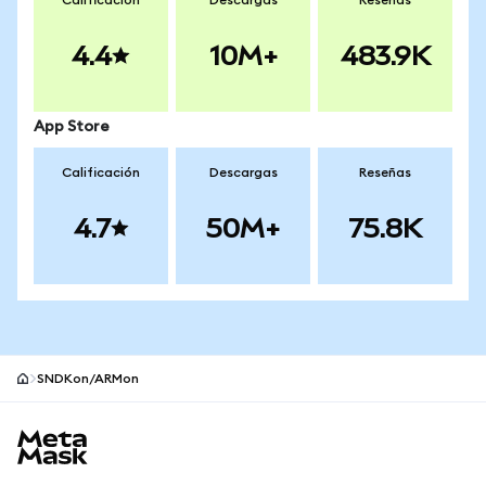
Calificación
Descargas
Reseñas
4.4
10M+
483.9K
App Store
Calificación
Descargas
Reseñas
4.7
50M+
75.8K
SNDKon/ARMon
Pie de página del sitio MetaMask