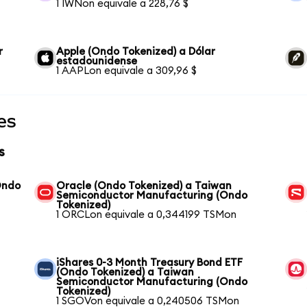
1 IWNon equivale a 228,76 $
r
Apple (Ondo Tokenized) a Dólar
estadounidense
1 AAPLon equivale a 309,96 $
es
s
Ondo
Oracle (Ondo Tokenized) a Taiwan
Semiconductor Manufacturing (Ondo
Tokenized)
1 ORCLon equivale a 0,344199 TSMon
iShares 0-3 Month Treasury Bond ETF
(Ondo Tokenized) a Taiwan
Semiconductor Manufacturing (Ondo
Tokenized)
1 SGOVon equivale a 0,240506 TSMon