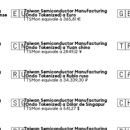
g
Taiwan Semiconductor Manufacturing
🇪🇺
🇬
ense
(Ondo Tokenized) a Euro
1 TSMon equivale a 365,81 €
g
Taiwan Semiconductor Manufacturing
🇨🇳
🇹
(Ondo Tokenized) a Yuan chino
1 TSMon equivale a 2849,12 ¥
g
Taiwan Semiconductor Manufacturing
🇷🇺
🇨
(Ondo Tokenized) a Rublo ruso
1 TSMon equivale a 34.339,30 ₽
g
Taiwan Semiconductor Manufacturing
🇸🇬
🇨
(Ondo Tokenized) a Dólar de Singapur
1 TSMon equivale a 541,27 $
g
Taiwan Semiconductor Manufacturing