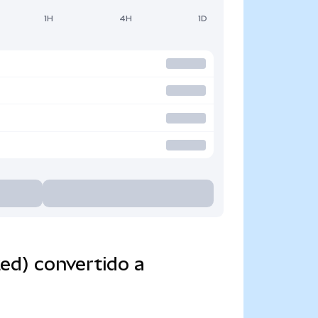
1H
4H
1D
ed) convertido a