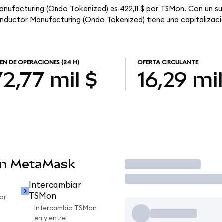
nufacturing (Ondo Tokenized) es 422,11 $ por TSMon. Con un sum
nductor Manufacturing (Ondo Tokenized) tiene una capitalizació
EN DE OPERACIONES
(24 H)
OFERTA CIRCULANTE
2,77 mil $
16,29 mi
en MetaMask
Operar
Intercambiar
TSMon
or
Intercambia TSMon
en y entre