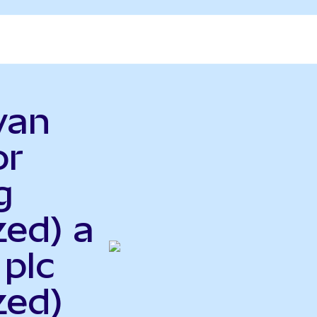
wan
or
g
zed) a
plc
zed)