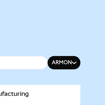
ARMON
ufacturing