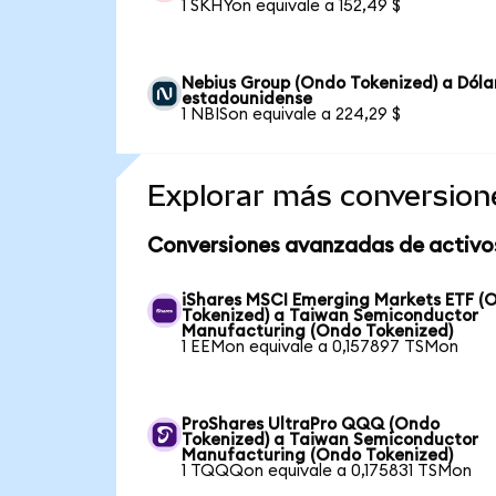
1 SKHYon equivale a 152,49 $
Nebius Group (Ondo Tokenized) a Dóla
estadounidense
1 NBISon equivale a 224,29 $
Explorar más conversion
Conversiones avanzadas de activo
iShares MSCI Emerging Markets ETF (
Tokenized) a Taiwan Semiconductor
Manufacturing (Ondo Tokenized)
1 EEMon equivale a 0,157897 TSMon
ProShares UltraPro QQQ (Ondo
Tokenized) a Taiwan Semiconductor
Manufacturing (Ondo Tokenized)
1 TQQQon equivale a 0,175831 TSMon