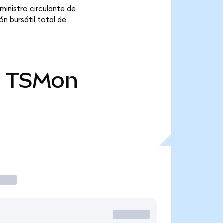
inistro circulante de
n bursátil total de
l
TSMon