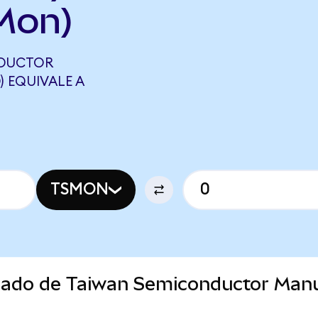
Mon)
NDUCTOR
 EQUIVALE A
TSMON
rcado de Taiwan Semiconductor Man