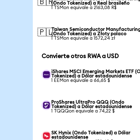
🇧🇷
(Ondo Tokenized) a Real brasileño
1 TSMon equivale a 2163,08 R$
Taiwan Semiconductor Manufacturin
🇵🇱
(Ondo Tokenized) a Złoty polaco
1 TSMon equivale a 1572,24 zł
Convierte otros RWA a USD
iShares MSCI Emerging Markets ETF (
Tokenized) a Dólar estadounidense
1 EEMon equivale a 66,65 $
ProShares UltraPro QQQ (Ondo
Tokenized) a Dólar estadounidense
1 TQQQon equivale a 74,22 $
SK Hynix (Ondo Tokenized) a Dólar
estadounidense