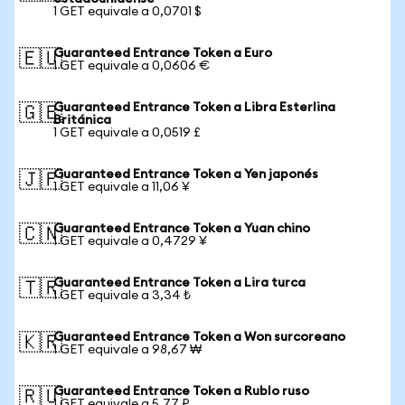
1 GET equivale a 0,0701 $
Guaranteed Entrance Token a Euro
🇪🇺
1 GET equivale a 0,0606 €
Guaranteed Entrance Token a Libra Esterlina
🇬🇧
Británica
1 GET equivale a 0,0519 £
Guaranteed Entrance Token a Yen japonés
🇯🇵
1 GET equivale a 11,06 ¥
Guaranteed Entrance Token a Yuan chino
🇨🇳
1 GET equivale a 0,4729 ¥
Guaranteed Entrance Token a Lira turca
🇹🇷
1 GET equivale a 3,34 ₺
Guaranteed Entrance Token a Won surcoreano
🇰🇷
1 GET equivale a 98,67 ₩
Guaranteed Entrance Token a Rublo ruso
🇷🇺
1 GET equivale a 5,77 ₽