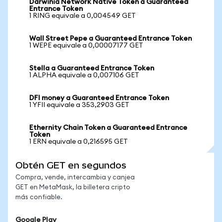
Darwinia Network Native Token a Guaranteed
Entrance Token
1 RING equivale a 0,004549 GET
Wall Street Pepe a Guaranteed Entrance Token
1 WEPE equivale a 0,00007177 GET
Stella a Guaranteed Entrance Token
1 ALPHA equivale a 0,007106 GET
DFI money a Guaranteed Entrance Token
1 YFII equivale a 353,2903 GET
Ethernity Chain Token a Guaranteed Entrance
Token
1 ERN equivale a 0,216595 GET
Obtén GET en segundos
Compra, vende, intercambia y canjea
GET en MetaMask, la billetera cripto
más confiable.
Google Play