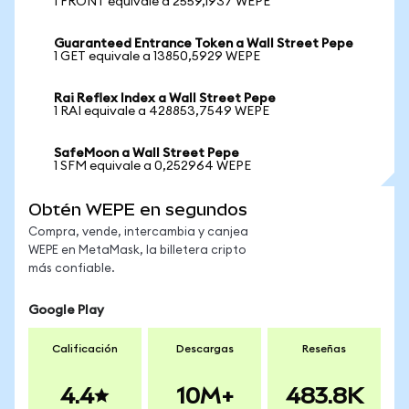
1 FRONT equivale a 2559,1937 WEPE
Guaranteed Entrance Token a Wall Street Pepe
1 GET equivale a 13850,5929 WEPE
Rai Reflex Index a Wall Street Pepe
1 RAI equivale a 428853,7549 WEPE
SafeMoon a Wall Street Pepe
1 SFM equivale a 0,252964 WEPE
Obtén WEPE en segundos
Compra, vende, intercambia y canjea
WEPE en MetaMask, la billetera cripto
más confiable.
Google Play
Calificación
Descargas
Reseñas
4.4
10M+
483.8K