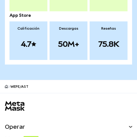
App Store
Calificación
Descargas
Reseñas
4.7
50M+
75.8K
WEPE/AST
Pie de página del sitio MetaMask
Operar
Canjear