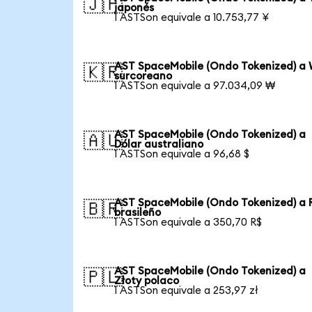
🇯🇵
japonés
1 ASTSon equivale a 10.753,77 ¥
AST SpaceMobile (Ondo Tokenized) a
🇰🇷
surcoreano
1 ASTSon equivale a 97.034,09 ₩
AST SpaceMobile (Ondo Tokenized) a
🇦🇺
Dólar australiano
1 ASTSon equivale a 96,68 $
AST SpaceMobile (Ondo Tokenized) a 
🇧🇷
brasileño
1 ASTSon equivale a 350,70 R$
AST SpaceMobile (Ondo Tokenized) a
🇵🇱
Złoty polaco
1 ASTSon equivale a 253,97 zł