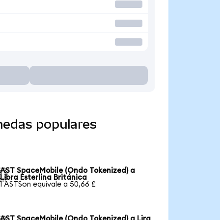
nedas populares
AST SpaceMobile (Ondo Tokenized) a

Libra Esterlina Británica
1 ASTSon equivale a 50,66 £
AST SpaceMobile (Ondo Tokenized) a Lira