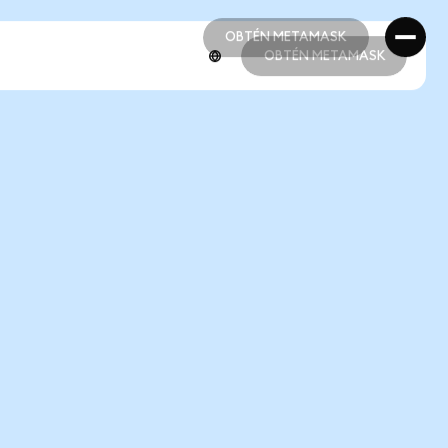
OBTÉN METAMASK
OBTÉN METAMASK
OBTÉN METAMASK
OBTÉN METAMASK