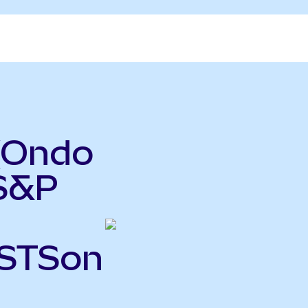
(Ondo
 S&P
ASTSon