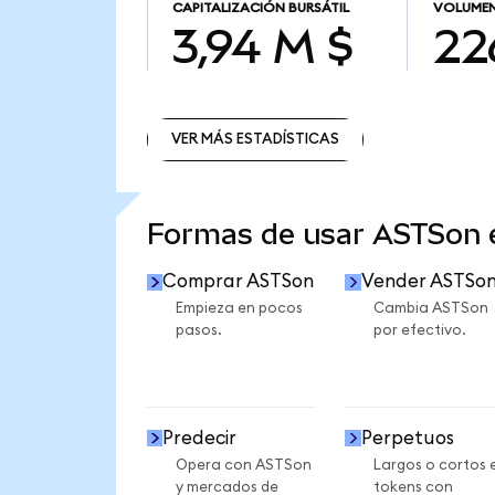
CAPITALIZACIÓN BURSÁTIL
VOLUMEN
3,94 M $
22
VER MÁS ESTADÍSTICAS
VER MÁS ESTADÍSTICAS
Formas de usar ASTSon
Comprar ASTSon
Vender ASTSo
Empieza en pocos
Cambia ASTSon
pasos.
por efectivo.
Predecir
Perpetuos
Opera con ASTSon
Largos o cortos 
y mercados de
tokens con