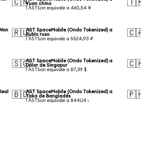
🇨🇳
🇹
Yuan chino
1 ASTSon equivale a 460,54 ¥
 Won
AST SpaceMobile (Ondo Tokenized) a
🇷🇺
🇨
Rublo ruso
1 ASTSon equivale a 5524,93 ₽
AST SpaceMobile (Ondo Tokenized) a
🇸🇬
🇨
Dólar de Singapur
1 ASTSon equivale a 87,39 $
Real
AST SpaceMobile (Ondo Tokenized) a
🇧🇩
🇵
Taka de Bangladés
1 ASTSon equivale a 8441,14 ৳