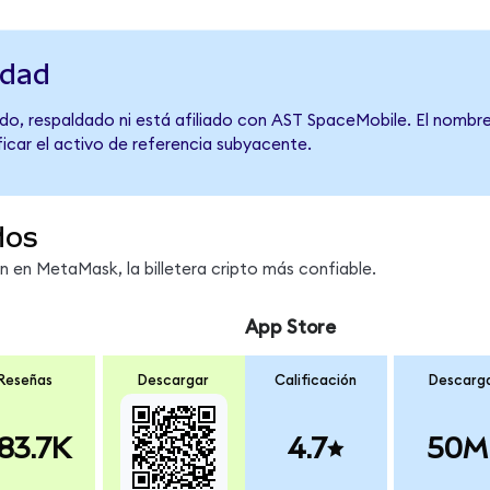
idad
do, respaldado ni está afiliado con AST SpaceMobile. El nombre
ficar el activo de referencia subyacente.
dos
en MetaMask, la billetera cripto más confiable.
App Store
Reseñas
Descargar
Calificación
Descarg
83.7K
4.7
50M