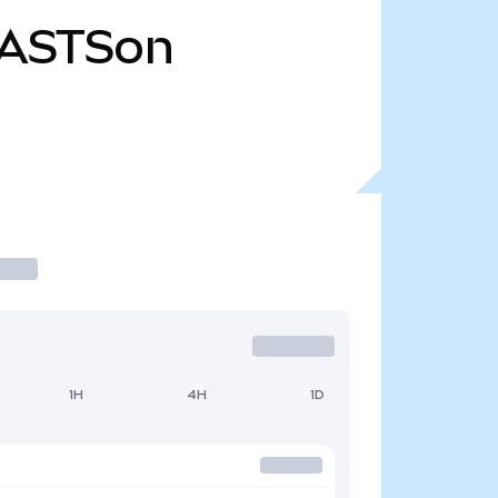
ASTSon
1H
4H
1D