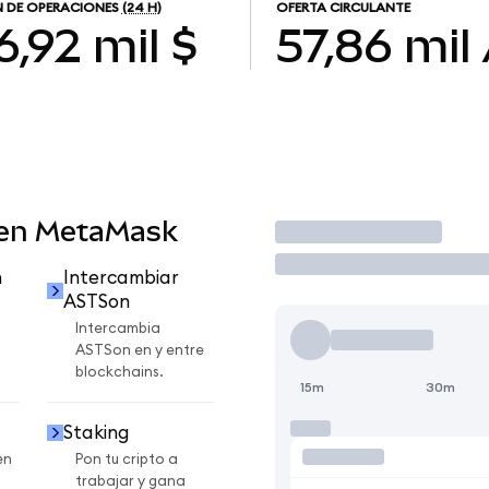
 DE OPERACIONES
(24 H)
OFERTA CIRCULANTE
6,92 mil $
57,86 mil
 en MetaMask
Operar
n
Intercambiar
ASTSon
Intercambia
ASTSon en y entre
blockchains.
15m
30m
Staking
en
Pon tu cripto a
trabajar y gana