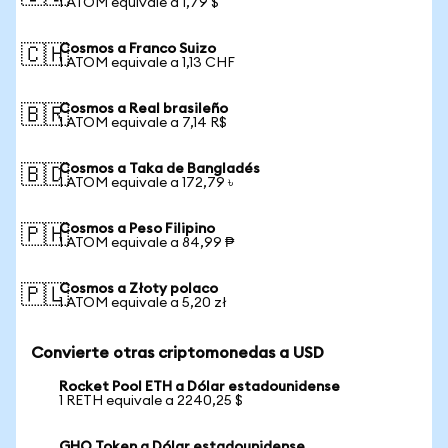
1 ATOM equivale a 1,79 $
Cosmos a Franco Suizo
🇨🇭
1 ATOM equivale a 1,13 CHF
Cosmos a Real brasileño
🇧🇷
1 ATOM equivale a 7,14 R$
Cosmos a Taka de Bangladés
🇧🇩
1 ATOM equivale a 172,79 ৳
Cosmos a Peso Filipino
🇵🇭
1 ATOM equivale a 84,99 ₱
Cosmos a Złoty polaco
🇵🇱
1 ATOM equivale a 5,20 zł
Convierte otras criptomonedas a USD
Rocket Pool ETH a Dólar estadounidense
1 RETH equivale a 2240,25 $
GHO Token a Dólar estadounidense