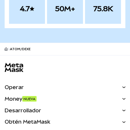
4.7
50M+
75.8K
ATOM/DEXE
Pie de página del sitio MetaMask
Operar
Canjear
Money
NUEVA
Predecir
NUEVA
Comprar
Desarrollador
Perps
NUEVA
Tarjeta
Ver los documentos
Obtén MetaMask
Activos del mundo real
mUSD
NUEVA
Panel
Obtén Metamask