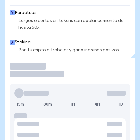
Perpetuos
Largos o cortos en tokens con apalancamiento de
hasta 50x.
Staking
Pon tu cripto a trabajar y gana ingresos pasivos.
Operar
15m
30m
1H
4H
1D