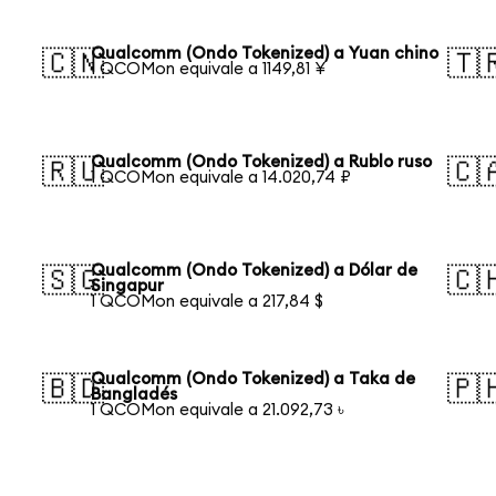
Qualcomm (Ondo Tokenized) a Yuan chino
🇨🇳
🇹
1 QCOMon equivale a 1149,81 ¥
Qualcomm (Ondo Tokenized) a Rublo ruso
🇷🇺
🇨
1 QCOMon equivale a 14.020,74 ₽
Qualcomm (Ondo Tokenized) a Dólar de
🇸🇬
🇨
Singapur
1 QCOMon equivale a 217,84 $
Qualcomm (Ondo Tokenized) a Taka de
🇧🇩
🇵
Bangladés
1 QCOMon equivale a 21.092,73 ৳