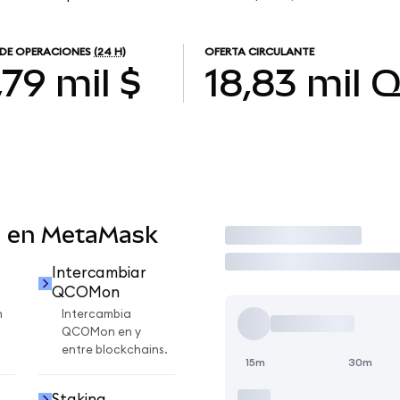
DE OPERACIONES
(24 H)
OFERTA CIRCULANTE
,79 mil $
18,83 mil
Q
 en MetaMask
Operar
Intercambiar
QCOMon
n
Intercambia
QCOMon en y
entre blockchains.
15m
30m
Staking