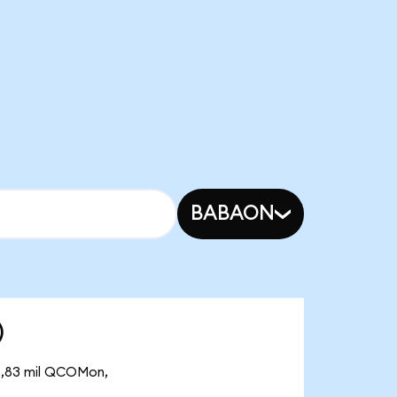
BABAON
)
18,83 mil QCOMon,