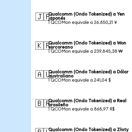
Qualcomm (Ondo Tokenized) a Yen
🇯🇵
japonés
1 QCOMon equivale a 26.850,21 ¥
Qualcomm (Ondo Tokenized) a Won
🇰🇷
surcoreano
1 QCOMon equivale a 239.845,38 ₩
Qualcomm (Ondo Tokenized) a Dólar
🇦🇺
australiano
1 QCOMon equivale a 241,04 $
Qualcomm (Ondo Tokenized) a Real
🇧🇷
brasileño
1 QCOMon equivale a 868,97 R$
Qualcomm (Ondo Tokenized) a Złoty