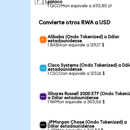
🇵🇱
polaco
1 QCOMon equivale a 633,80 zł
Convierte otros RWA a USD
Alibaba (Ondo Tokenized) a Dólar
estadounidense
1 BABAon equivale a 129,17 $
Cisco Systems (Ondo Tokenized) a Dól
estadounidense
1 CSCOon equivale a 123,16 $
iShares Russell 2000 ETF (Ondo Tokeni
a Dólar estadounidense
1 IWMon equivale a 303,56 $
JPMorgan Chase (Ondo Tokenized) a
Dólar estadounidense