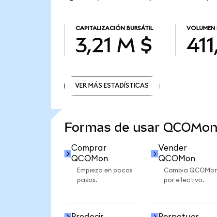
CAPITALIZACIÓN BURSÁTIL
VOLUMEN 
3,21 M $
411
VER MÁS ESTADÍSTICAS
VER MÁS ESTADÍSTICAS
Formas de usar QCOMon
Comprar
Vender
QCOMon
QCOMon
Empieza en pocos
Cambia QCOMo
pasos.
por efectivo.
Predecir
Perpetuos