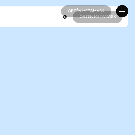
OBTÉN METAMASK
OBTÉN METAMASK
OBTÉN METAMASK
OBTÉN METAMASK