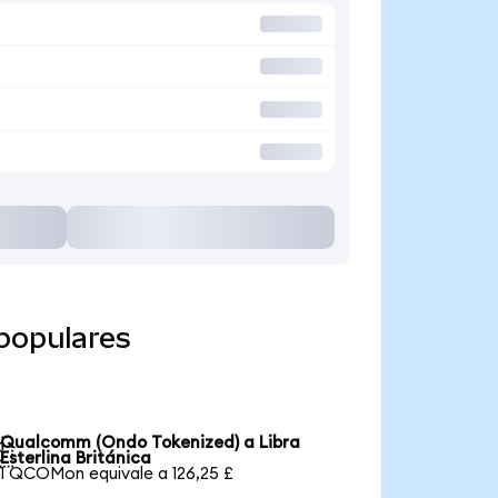
populares
Qualcomm (Ondo Tokenized) a Libra

Esterlina Británica
1 QCOMon equivale a 126,25 £