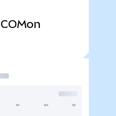
COMon
1H
4H
1D