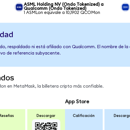
ASML Holding NV (Ondo Tokenized) a
Qualcomm (Ondo Tokenized)
1 ASMLon equivale a 10,1902 QCOMon
idad
do, respaldado ni está afiliado con Qualcomm. El nombre de la 
tivo de referencia subyacente.
ndos
 en MetaMask, la billetera cripto más confiable.
App Store
Reseñas
Descargar
Calificación
Descarg