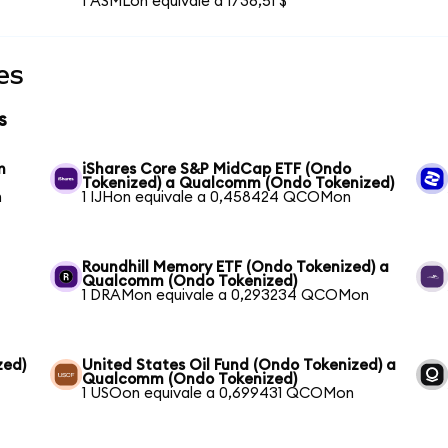
1 ASMLon equivale a 1736,51 $
es
s
m
iShares Core S&P MidCap ETF (Ondo
Tokenized) a Qualcomm (Ondo Tokenized)
n
1 IJHon equivale a 0,458424 QCOMon
Roundhill Memory ETF (Ondo Tokenized) a
Qualcomm (Ondo Tokenized)
n
1 DRAMon equivale a 0,293234 QCOMon
zed)
United States Oil Fund (Ondo Tokenized) a
Qualcomm (Ondo Tokenized)
1 USOon equivale a 0,699431 QCOMon