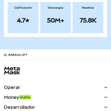
Calificación
Descargas
Reseñas
4.7
50M+
75.8K
BABAon/JPY
Pie de página del sitio MetaMask
Operar
Canjear
Money
NUEVA
Predecir
NUEVA
Comprar
Desarrollador
Perps
NUEVA