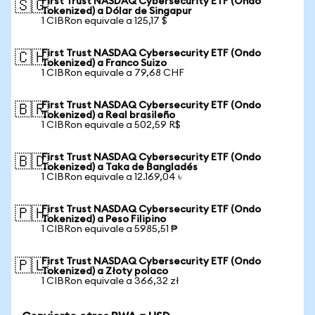
First Trust NASDAQ Cybersecurity ETF (Ondo
🇸🇬
Tokenized) a Dólar de Singapur
1 CIBRon equivale a 125,17 $
First Trust NASDAQ Cybersecurity ETF (Ondo
🇨🇭
Tokenized) a Franco Suizo
1 CIBRon equivale a 79,68 CHF
First Trust NASDAQ Cybersecurity ETF (Ondo
🇧🇷
Tokenized) a Real brasileño
1 CIBRon equivale a 502,59 R$
First Trust NASDAQ Cybersecurity ETF (Ondo
🇧🇩
Tokenized) a Taka de Bangladés
1 CIBRon equivale a 12.169,04 ৳
First Trust NASDAQ Cybersecurity ETF (Ondo
🇵🇭
Tokenized) a Peso Filipino
1 CIBRon equivale a 5985,51 ₱
First Trust NASDAQ Cybersecurity ETF (Ondo
🇵🇱
Tokenized) a Złoty polaco
1 CIBRon equivale a 366,32 zł