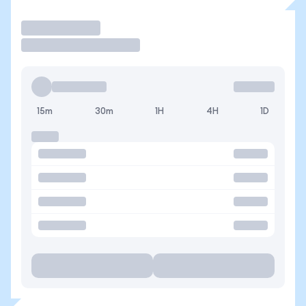
Operar
15m
30m
1H
4H
1D