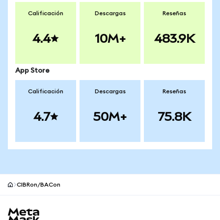
Calificación
Descargas
Reseñas
4.4
10M+
483.9K
App Store
Calificación
Descargas
Reseñas
4.7
50M+
75.8K
CIBRon/BACon
Pie de página del sitio MetaMask