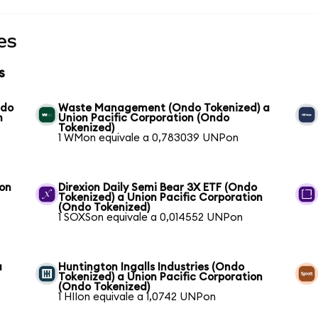
es
s
ndo
Waste Management (Ondo Tokenized) a
n
Union Pacific Corporation (Ondo
Tokenized)
1 WMon equivale a 0,783039 UNPon
ion
Direxion Daily Semi Bear 3X ETF (Ondo
Tokenized) a Union Pacific Corporation
(Ondo Tokenized)
1 SOXSon equivale a 0,014552 UNPon
a
Huntington Ingalls Industries (Ondo
Tokenized) a Union Pacific Corporation
(Ondo Tokenized)
1 HIIon equivale a 1,0742 UNPon