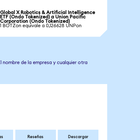
Global X Robotics & Artificial Intelligence
ETF (Ondo Tokenized) a Union Pacific
Corporation (Ondo Tokenized)
1 BOTZon equivale a 0,126628 UNPon
El nombre de la empresa y cualquier otra
as
Reseñas
Descargar