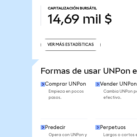
CAPITALIZACIÓN BURSÁTIL
14,69 mil $
VER MÁS ESTADÍSTICAS
VER MÁS ESTADÍSTICAS
Formas de usar UNPon 
Comprar UNPon
Vender UNPon
Empieza en pocos
Cambia UNPon p
pasos.
efectivo.
Predecir
Perpetuos
Opera con UNPon y
Largos o cortos 