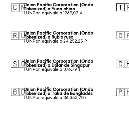
Union Pacific Corporation (Ondo
🇨🇳
🇹
Tokenized) a Yuan chino
1 UNPon equivale a 1989,07 ¥
Union Pacific Corporation (Ondo
🇷🇺
🇨
Tokenized) a Rublo ruso
1 UNPon equivale a 24.252,25 ₽
Union Pacific Corporation (Ondo
🇸🇬
🇨
Tokenized) a Dólar de Singapur
1 UNPon equivale a 376,79 $
Union Pacific Corporation (Ondo
🇧🇩
🇵
Tokenized) a Taka de Bangladés
1 UNPon equivale a 36.383,70 ৳