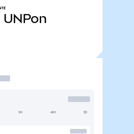
NTE
2
UNPon
1H
4H
1D