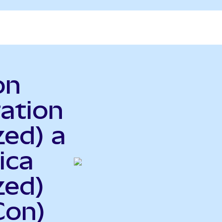
on
ration
zed) a
ica
zed)
Con)