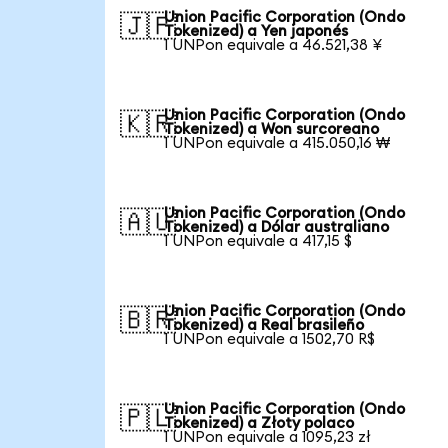
Union Pacific Corporation (Ondo
🇯🇵
Tokenized) a Yen japonés
1 UNPon equivale a 46.521,38 ¥
Union Pacific Corporation (Ondo
🇰🇷
Tokenized) a Won surcoreano
1 UNPon equivale a 415.050,16 ₩
Union Pacific Corporation (Ondo
🇦🇺
Tokenized) a Dólar australiano
1 UNPon equivale a 417,15 $
Union Pacific Corporation (Ondo
🇧🇷
Tokenized) a Real brasileño
1 UNPon equivale a 1502,70 R$
Union Pacific Corporation (Ondo
🇵🇱
Tokenized) a Złoty polaco
1 UNPon equivale a 1095,23 zł