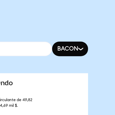
BACON
Ondo
irculante de 49,82
,69 mil $.