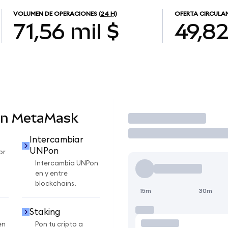
VOLUMEN DE OPERACIONES
(24 H)
OFERTA CIRCULA
71,56 mil $
49,8
en MetaMask
Operar
Intercambiar
UNPon
or
Intercambia UNPon
en y entre
blockchains.
15m
30m
Staking
en
Pon tu cripto a