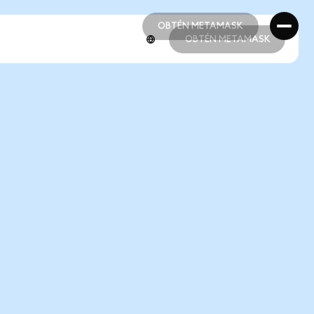
OBTÉN METAMASK
OBTÉN METAMASK
OBTÉN METAMASK
OBTÉN METAMASK