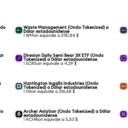
ndo
Waste Management (Ondo Tokenized) a
Dólar estadounidense
1 WMon equivale a 230,84 $
ar
Direxion Daily Semi Bear 3X ETF (Ondo
Tokenized) a Dólar estadounidense
1 SOXSon equivale a 4,29 $
a
Huntington Ingalls Industries (Ondo
Tokenized) a Dólar estadounidense
1 HIIon equivale a 316,68 $
do
Archer Aviation (Ondo Tokenized) a Dólar
estadounidense
1 ACHRon equivale a 5,53 $