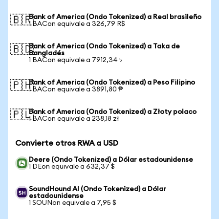
Bank of America (Ondo Tokenized) a Real brasileño
🇧🇷
1 BACon equivale a 326,79 R$
Bank of America (Ondo Tokenized) a Taka de
🇧🇩
Bangladés
1 BACon equivale a 7912,34 ৳
Bank of America (Ondo Tokenized) a Peso Filipino
🇵🇭
1 BACon equivale a 3891,80 ₱
Bank of America (Ondo Tokenized) a Złoty polaco
🇵🇱
1 BACon equivale a 238,18 zł
Convierte otros RWA a USD
Deere (Ondo Tokenized) a Dólar estadounidense
1 DEon equivale a 632,37 $
SoundHound AI (Ondo Tokenized) a Dólar
estadounidense
1 SOUNon equivale a 7,95 $