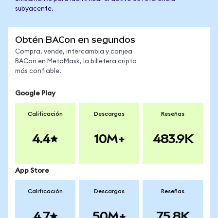
subyacente.
Obtén BACon en segundos
Compra, vende, intercambia y canjea
BACon en MetaMask, la billetera cripto
más confiable.
Google Play
Calificación
Descargas
Reseñas
4.4
10M+
483.9K
App Store
Calificación
Descargas
Reseñas
4.7
50M+
75.8K