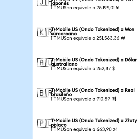
🇯🇵
japonés
1 TMUSon equivale a 28.199,01 ¥
T-Mobile US (Ondo Tokenized) a Won
🇰🇷
surcoreano
1 TMUSon equivale a 251.583,36 ₩
T-Mobile US (Ondo Tokenized) a Dólar
🇦🇺
australiano
1 TMUSon equivale a 252,87 $
T-Mobile US (Ondo Tokenized) a Real
🇧🇷
brasileño
1 TMUSon equivale a 910,89 R$
T-Mobile US (Ondo Tokenized) a Złoty
🇵🇱
polaco
1 TMUSon equivale a 663,90 zł