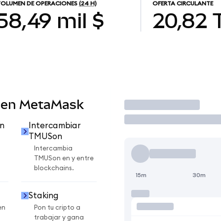
OLUMEN DE OPERACIONES
(24 H)
OFERTA CIRCULANTE
58,49 mil $
20,82
 en MetaMask
Operar
n
Intercambiar
TMUSon
Intercambia
TMUSon en y entre
blockchains.
15m
30m
Staking
en
Pon tu cripto a
trabajar y gana