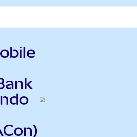
obile
 Bank
Ondo
ACon)