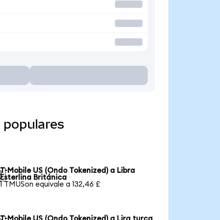
 populares
T-Mobile US (Ondo Tokenized) a Libra

Esterlina Británica
1 TMUSon equivale a 132,46 £
T-Mobile US (Ondo Tokenized) a Lira turca