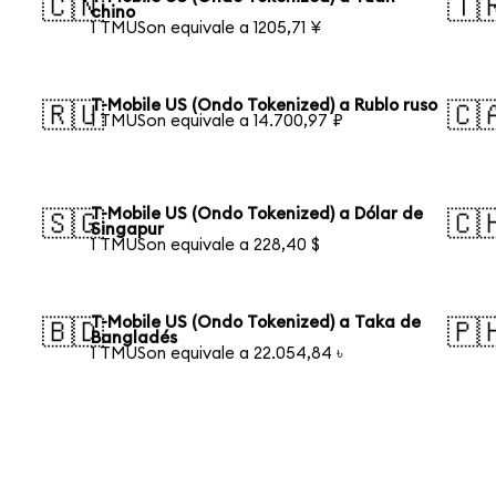
🇨🇳
🇹
chino
1 TMUSon equivale a 1205,71 ¥
T-Mobile US (Ondo Tokenized) a Rublo ruso
🇷🇺
🇨
1 TMUSon equivale a 14.700,97 ₽
T-Mobile US (Ondo Tokenized) a Dólar de
🇸🇬
🇨
Singapur
1 TMUSon equivale a 228,40 $
T-Mobile US (Ondo Tokenized) a Taka de
🇧🇩
🇵
Bangladés
1 TMUSon equivale a 22.054,84 ৳