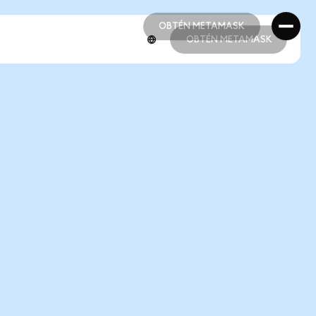
OBTÉN METAMASK
OBTÉN METAMASK
OBTÉN METAMASK
OBTÉN METAMASK