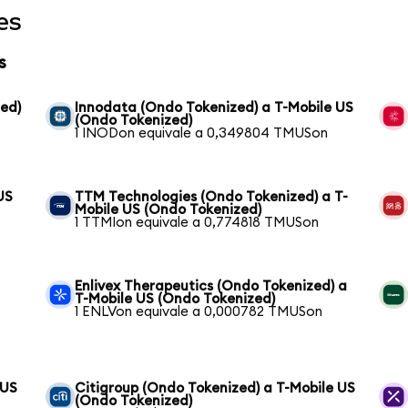
es
s
zed)
Innodata (Ondo Tokenized) a T-Mobile US
(Ondo Tokenized)
1 INODon equivale a 0,349804 TMUSon
US
TTM Technologies (Ondo Tokenized) a T-
Mobile US (Ondo Tokenized)
1 TTMIon equivale a 0,774818 TMUSon
Enlivex Therapeutics (Ondo Tokenized) a
T-Mobile US (Ondo Tokenized)
1 ENLVon equivale a 0,000782 TMUSon
 US
Citigroup (Ondo Tokenized) a T-Mobile US
(Ondo Tokenized)