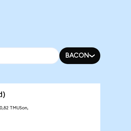
BACON
d)
 20,82 TMUSon,