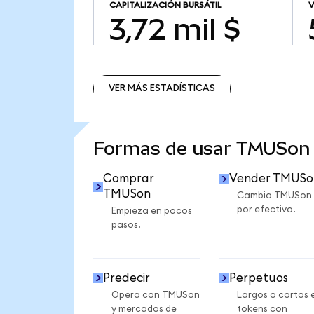
CAPITALIZACIÓN BURSÁTIL
V
3,72 mil $
VER MÁS ESTADÍSTICAS
VER MÁS ESTADÍSTICAS
Formas de usar TMUSon
Comprar
Vender TMUSo
TMUSon
Cambia TMUSon
por efectivo.
Empieza en pocos
pasos.
Predecir
Perpetuos
Opera con TMUSon
Largos o cortos 
y mercados de
tokens con