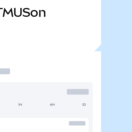
TMUSon
1H
4H
1D