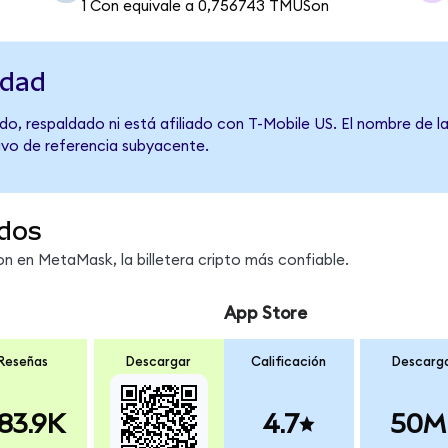
1 Con equivale a 0,756743 TMUSon
idad
o, respaldado ni está afiliado con T-Mobile US. El nombre de l
tivo de referencia subyacente.
dos
 en MetaMask, la billetera cripto más confiable.
App Store
Reseñas
Descargar
Calificación
Descarg
83.9K
4.7
50M