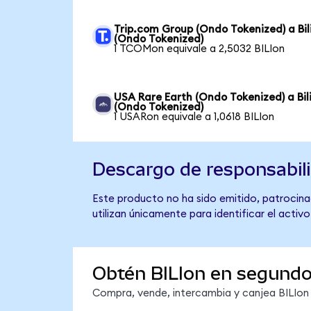
Trip.com Group (Ondo Tokenized) a Bili
(Ondo Tokenized)
1 TCOMon equivale a 2,5032 BILIon
USA Rare Earth (Ondo Tokenized) a Bili
(Ondo Tokenized)
1 USARon equivale a 1,0618 BILIon
Descargo de responsabil
Este producto no ha sido emitido, patrocinado
utilizan únicamente para identificar el activ
Obtén BILIon en segund
Compra, vende, intercambia y canjea BILIon 