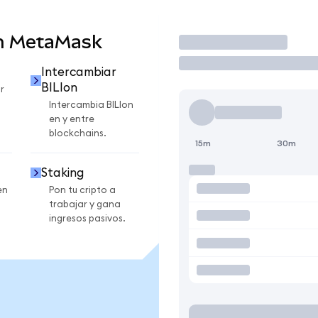
en MetaMask
Operar
Intercambiar
BILIon
r
Intercambia BILIon
en y entre
blockchains.
15m
30m
Staking
en
Pon tu cripto a
trabajar y gana
ingresos pasivos.