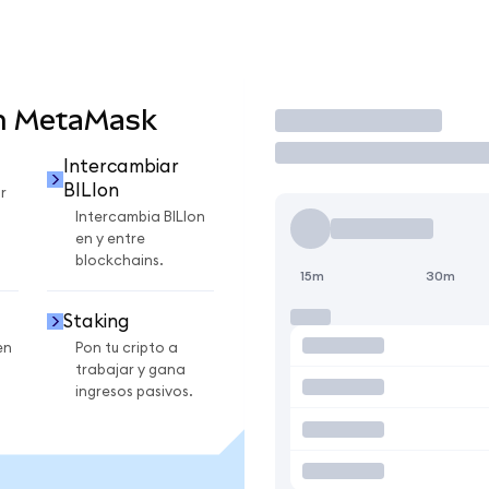
en MetaMask
Operar
Intercambiar
BILIon
r
Intercambia BILIon
en y entre
blockchains.
15m
30m
Staking
en
Pon tu cripto a
trabajar y gana
ingresos pasivos.