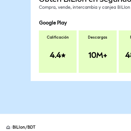
Compra, vende, intercambia y canjea BILIon 
Google Play
Calificación
Descargas
4.4
10M+
4
BILIon/BDT