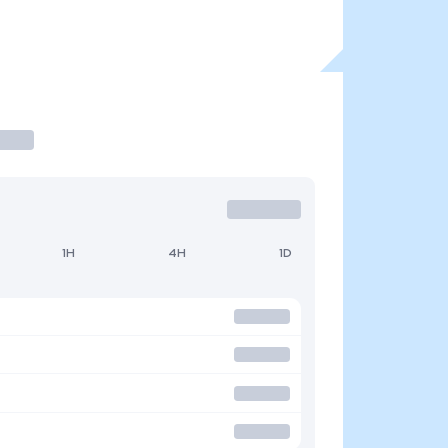
1H
4H
1D