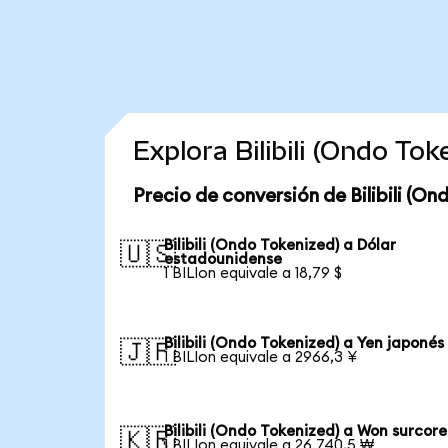
Explora Bilibili (Ondo T
Precio de conversión de Bilibili (On
Bilibili (Ondo Tokenized) a Dólar
🇺🇸
estadounidense
1 BILIon equivale a 18,79 $
Bilibili (Ondo Tokenized) a Yen japonés
🇯🇵
1 BILIon equivale a 2966,3 ¥
Bilibili (Ondo Tokenized) a Won surcor
🇰🇷
1 BILIon equivale a 26.740,5 ₩