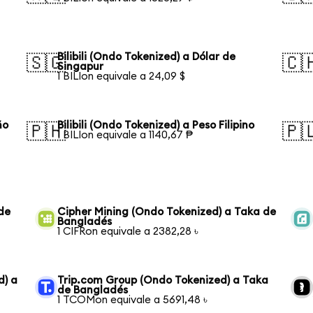
Bilibili (Ondo Tokenized) a Dólar de
🇸🇬
🇨
Singapur
1 BILIon equivale a 24,09 $
ño
Bilibili (Ondo Tokenized) a Peso Filipino
🇵🇭
🇵
1 BILIon equivale a 1140,67 ₱
de
Cipher Mining (Ondo Tokenized) a Taka de
Bangladés
1 CIFRon equivale a 2382,28 ৳
d) a
Trip.com Group (Ondo Tokenized) a Taka
de Bangladés
1 TCOMon equivale a 5691,48 ৳