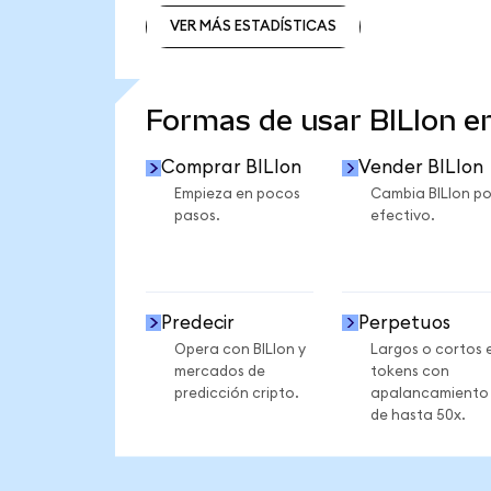
VER MÁS ESTADÍSTICAS
VER MÁS ESTADÍSTICAS
Formas de usar BILIon 
Comprar BILIon
Vender BILIon
Empieza en pocos
Cambia BILIon po
pasos.
efectivo.
Predecir
Perpetuos
Opera con BILIon y
Largos o cortos 
mercados de
tokens con
predicción cripto.
apalancamiento
de hasta 50x.