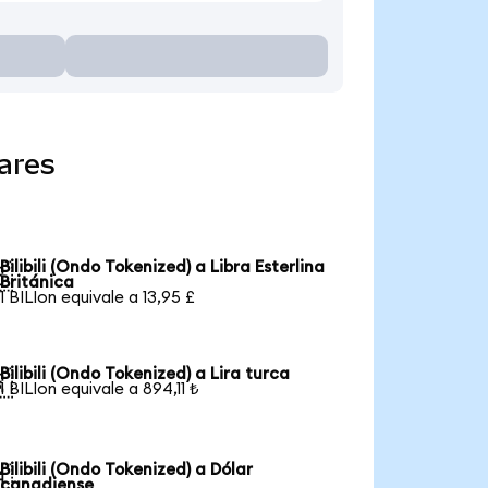
ares
Bilibili (Ondo Tokenized) a Libra Esterlina

Británica
1 BILIon equivale a 13,95 £
Bilibili (Ondo Tokenized) a Lira turca

1 BILIon equivale a 894,11 ₺
Bilibili (Ondo Tokenized) a Dólar

canadiense