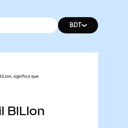
BDT
ILIon, significa que
l
BILIon