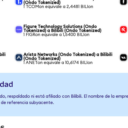
(Ondo Tokenized)
1 TCOMon equivale a 2,4481 BILIon
Figure Technology Solutions (Ondo
Tokenized) a Bilibili (Ondo Tokenized)
1 FIGRon equivale a 1,5400 BILIon
ili
Arista Networks (Ondo Tokenized) a Bilibili
(Ondo Tokenized)
1 ANETon equivale a 10,6174 BILIon
idad
, respaldado ni está afiliado con Bilibili. El nombre de la empr
o de referencia subyacente.
os