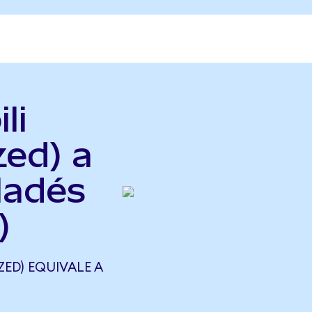
li
zed) a
ladés
)
ZED) EQUIVALE A