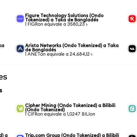
Figure Technology Solutions (Ondo
Tokenized) a Taka de Bangladés
1 FIGRon equivale a 3580,23 ৳
ka
Arista Networks (Ondo Tokenized) a Taka
de Bangladés
1 ANETon equivale a 24.684,12 ৳
es
s
Cipher Mining (Ondo Tokenized) a Bilibili
(Ondo Tokenized)
1 CIFRon equivale a 1,0247 BILIon
d) a
Trip.com Group (Ondo Tokenized) a Bilibili