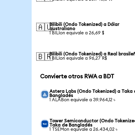
Bilibili (Ondo Tokenized) a Dólar
🇦🇺
australiano
1 BILIon equivale a 26,69 $
Bilibili (Ondo Tokenized) a Real brasile
🇧🇷
1 BILIon equivale a 96,27 R$
Convierte otros RWA a BDT
Astera Labs (Ondo Tokenized) a Taka 
Bangladés
1 ALABon equivale a 39.964,12 ৳
Tower Semiconductor (Ondo Tokenize
Taka de Bangladés
1 TSEMon equivale a 26.434,02 ৳