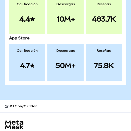
Calificación
Descargas
Reseñas
4.4
10M+
483.7K
App Store
Calificación
Descargas
Reseñas
4.7
50M+
75.8K
BTGon/OPENon
Pie de página del sitio MetaMask