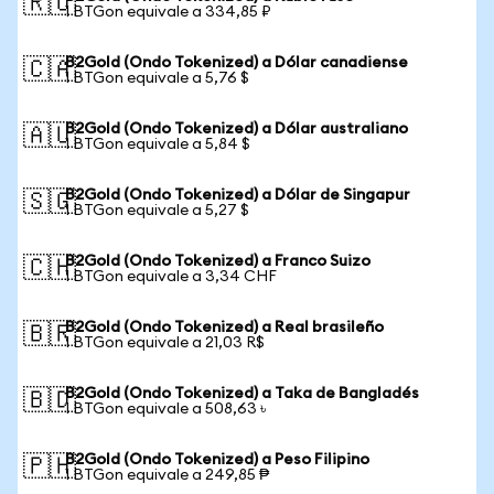
🇷🇺
1 BTGon equivale a 334,85 ₽
B2Gold (Ondo Tokenized) a Dólar canadiense
🇨🇦
1 BTGon equivale a 5,76 $
B2Gold (Ondo Tokenized) a Dólar australiano
🇦🇺
1 BTGon equivale a 5,84 $
B2Gold (Ondo Tokenized) a Dólar de Singapur
🇸🇬
1 BTGon equivale a 5,27 $
B2Gold (Ondo Tokenized) a Franco Suizo
🇨🇭
1 BTGon equivale a 3,34 CHF
B2Gold (Ondo Tokenized) a Real brasileño
🇧🇷
1 BTGon equivale a 21,03 R$
B2Gold (Ondo Tokenized) a Taka de Bangladés
🇧🇩
1 BTGon equivale a 508,63 ৳
B2Gold (Ondo Tokenized) a Peso Filipino
🇵🇭
1 BTGon equivale a 249,85 ₱