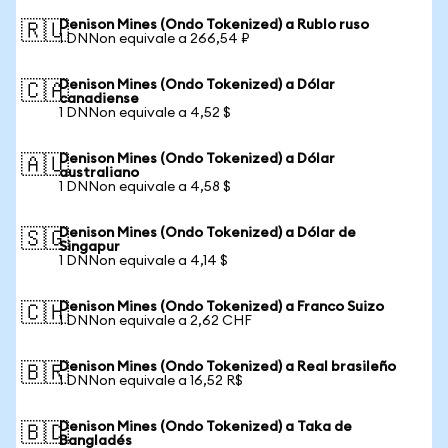
Denison Mines (Ondo Tokenized) a Rublo ruso
🇷🇺
1 DNNon equivale a 266,54 ₽
Denison Mines (Ondo Tokenized) a Dólar
🇨🇦
canadiense
1 DNNon equivale a 4,52 $
Denison Mines (Ondo Tokenized) a Dólar
🇦🇺
australiano
1 DNNon equivale a 4,58 $
Denison Mines (Ondo Tokenized) a Dólar de
🇸🇬
Singapur
1 DNNon equivale a 4,14 $
Denison Mines (Ondo Tokenized) a Franco Suizo
🇨🇭
1 DNNon equivale a 2,62 CHF
Denison Mines (Ondo Tokenized) a Real brasileño
🇧🇷
1 DNNon equivale a 16,52 R$
Denison Mines (Ondo Tokenized) a Taka de
🇧🇩
Bangladés