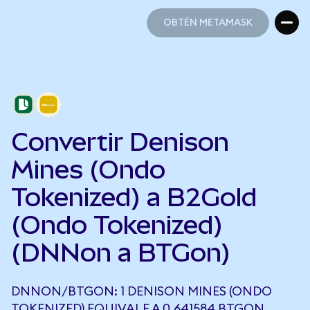
OBTÉN METAMASK
OBTÉN METAMASK
Convertir Denison
Mines (Ondo
Tokenized) a B2Gold
(Ondo Tokenized)
(DNNon a BTGon)
DNNON/BTGON: 1 DENISON MINES (ONDO
TOKENIZED) EQUIVALE A 0,641584 BTGON