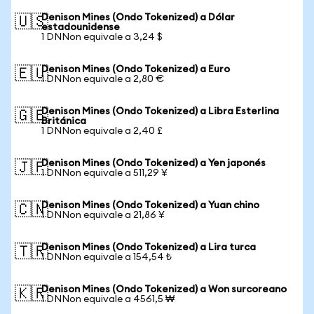
Denison Mines (Ondo Tokenized) a Dólar
🇺🇸
estadounidense
1 DNNon equivale a 3,24 $
Denison Mines (Ondo Tokenized) a Euro
🇪🇺
1 DNNon equivale a 2,80 €
Denison Mines (Ondo Tokenized) a Libra Esterlina
🇬🇧
Británica
1 DNNon equivale a 2,40 £
Denison Mines (Ondo Tokenized) a Yen japonés
🇯🇵
1 DNNon equivale a 511,29 ¥
Denison Mines (Ondo Tokenized) a Yuan chino
🇨🇳
1 DNNon equivale a 21,86 ¥
Denison Mines (Ondo Tokenized) a Lira turca
🇹🇷
1 DNNon equivale a 154,54 ₺
Denison Mines (Ondo Tokenized) a Won surcoreano
🇰🇷
1 DNNon equivale a 4561,5 ₩