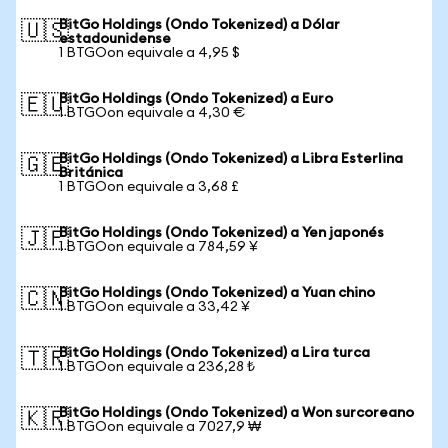
BitGo Holdings (Ondo Tokenized) a Dólar
🇺🇸
estadounidense
1 BTGOon equivale a 4,95 $
BitGo Holdings (Ondo Tokenized) a Euro
🇪🇺
1 BTGOon equivale a 4,30 €
BitGo Holdings (Ondo Tokenized) a Libra Esterlina
🇬🇧
Británica
1 BTGOon equivale a 3,68 £
BitGo Holdings (Ondo Tokenized) a Yen japonés
🇯🇵
1 BTGOon equivale a 784,59 ¥
BitGo Holdings (Ondo Tokenized) a Yuan chino
🇨🇳
1 BTGOon equivale a 33,42 ¥
BitGo Holdings (Ondo Tokenized) a Lira turca
🇹🇷
1 BTGOon equivale a 236,28 ₺
BitGo Holdings (Ondo Tokenized) a Won surcoreano
🇰🇷
1 BTGOon equivale a 7027,9 ₩