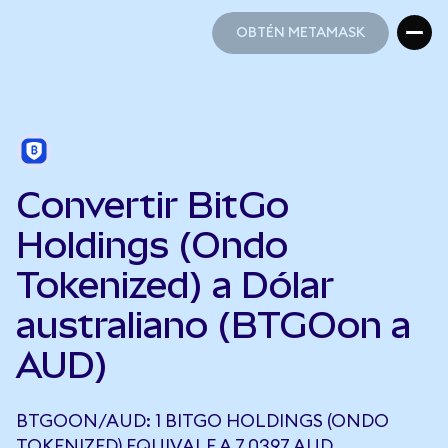
OBTÉN METAMASK
OBTÉN METAMASK
Convertir BitGo
Holdings (Ondo
Tokenized) a Dólar
australiano (BTGOon a
AUD)
BTGOON/AUD: 1 BITGO HOLDINGS (ONDO
TOKENIZED) EQUIVALE A 7,0397 AUD