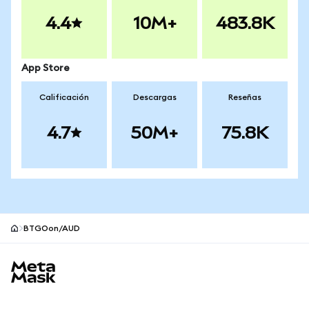
4.4
10M+
483.8K
App Store
Calificación
Descargas
Reseñas
4.7
50M+
75.8K
BTGOon/AUD
Pie de página del sitio MetaMask