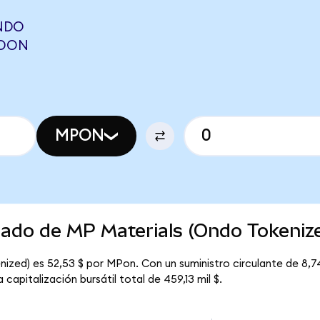
NDO
GOON
MPON
cado de MP Materials (Ondo Tokeniz
ized) es 52,53 $ por MPon. Con un suministro circulante de 8,74
apitalización bursátil total de 459,13 mil $.