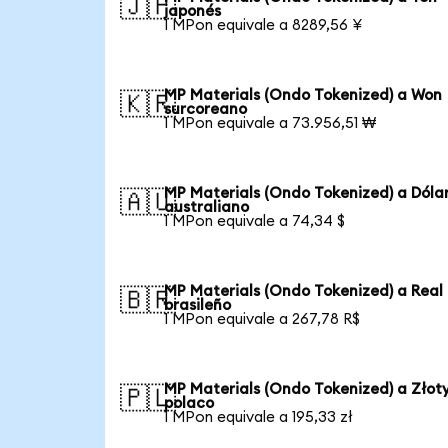
🇯🇵
japonés
1 MPon equivale a 8289,56 ¥
MP Materials (Ondo Tokenized) a Won
🇰🇷
surcoreano
1 MPon equivale a 73.956,51 ₩
MP Materials (Ondo Tokenized) a Dóla
🇦🇺
australiano
1 MPon equivale a 74,34 $
MP Materials (Ondo Tokenized) a Real
🇧🇷
brasileño
1 MPon equivale a 267,78 R$
MP Materials (Ondo Tokenized) a Złot
🇵🇱
polaco
1 MPon equivale a 195,33 zł