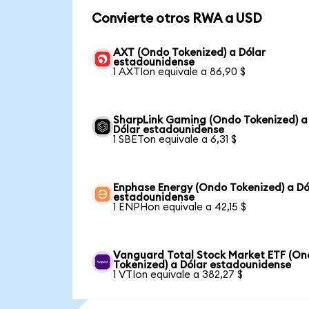
Convierte otros RWA a USD
AXT (Ondo Tokenized) a Dólar
estadounidense
1 AXTIon equivale a 86,90 $
SharpLink Gaming (Ondo Tokenized) a
Dólar estadounidense
1 SBETon equivale a 6,31 $
Enphase Energy (Ondo Tokenized) a Dó
estadounidense
1 ENPHon equivale a 42,15 $
Vanguard Total Stock Market ETF (O
Tokenized) a Dólar estadounidense
1 VTIon equivale a 382,27 $