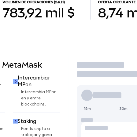
VOLUMEN DE OPERACIONES
(24 H)
OFERTA CIRCULANTE
783,92 mil $
8,74 m
n MetaMask
Operar
Intercambiar
MPon
r
Intercambia MPon
en y entre
blockchains.
15m
30m
Staking
en
Pon tu cripto a
trabajar y gana