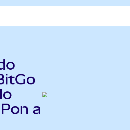
do
BitGo
do
MPon a