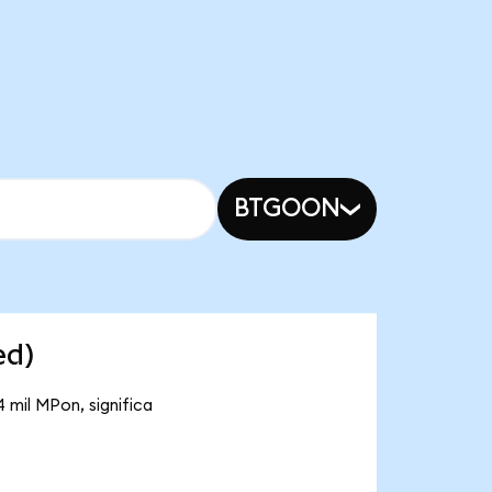
BTGOON
ed)
 mil MPon, significa