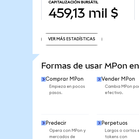
CAPITALIZACIÓN BURSÁTIL
459,13 mil $
VER MÁS ESTADÍSTICAS
VER MÁS ESTADÍSTICAS
Formas de usar MPon e
Comprar MPon
Vender MPon
Empieza en pocos
Cambia MPon po
pasos.
efectivo.
Predecir
Perpetuos
Opera con MPon y
Largos o cortos 
mercados de
tokens con