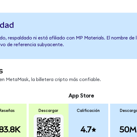
idad
o, respaldado ni está afiliado con MP Materials. El nombre de 
tivo de referencia subyacente.
s
 MetaMask, la billetera cripto más confiable.
App Store
Reseñas
Descargar
Calificación
Descarg
83.8K
4.7
50M