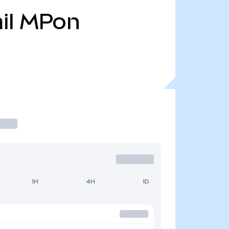
il
MPon
1H
4H
1D