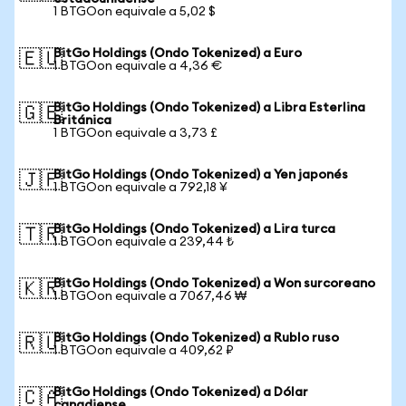
1 BTGOon equivale a 5,02 $
BitGo Holdings (Ondo Tokenized) a Euro
🇪🇺
1 BTGOon equivale a 4,36 €
BitGo Holdings (Ondo Tokenized) a Libra Esterlina
🇬🇧
Británica
1 BTGOon equivale a 3,73 £
BitGo Holdings (Ondo Tokenized) a Yen japonés
🇯🇵
1 BTGOon equivale a 792,18 ¥
BitGo Holdings (Ondo Tokenized) a Lira turca
🇹🇷
1 BTGOon equivale a 239,44 ₺
BitGo Holdings (Ondo Tokenized) a Won surcoreano
🇰🇷
1 BTGOon equivale a 7067,46 ₩
BitGo Holdings (Ondo Tokenized) a Rublo ruso
🇷🇺
1 BTGOon equivale a 409,62 ₽
BitGo Holdings (Ondo Tokenized) a Dólar
🇨🇦
canadiense