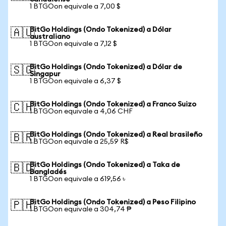
1 BTGOon equivale a 7,00 $
BitGo Holdings (Ondo Tokenized) a Dólar
🇦🇺
australiano
1 BTGOon equivale a 7,12 $
BitGo Holdings (Ondo Tokenized) a Dólar de
🇸🇬
Singapur
1 BTGOon equivale a 6,37 $
BitGo Holdings (Ondo Tokenized) a Franco Suizo
🇨🇭
1 BTGOon equivale a 4,06 CHF
BitGo Holdings (Ondo Tokenized) a Real brasileño
🇧🇷
1 BTGOon equivale a 25,59 R$
BitGo Holdings (Ondo Tokenized) a Taka de
🇧🇩
Bangladés
1 BTGOon equivale a 619,56 ৳
BitGo Holdings (Ondo Tokenized) a Peso Filipino
🇵🇭
1 BTGOon equivale a 304,74 ₱