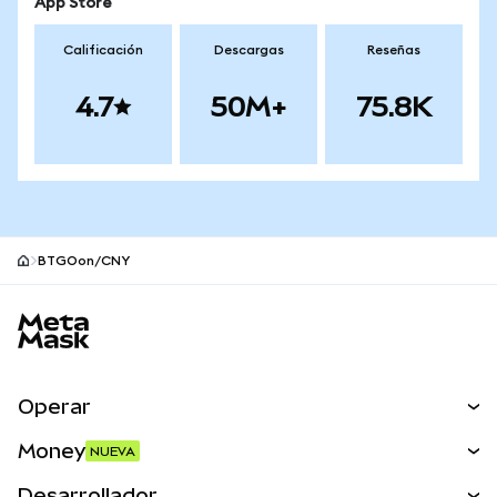
App Store
Calificación
Descargas
Reseñas
4.7
50M+
75.8K
BTGOon/CNY
Pie de página del sitio MetaMask
Operar
Canjear
Money
NUEVA
Predecir
NUEVA
Comprar
Desarrollador