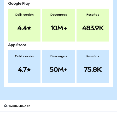
Google Play
Calificación
Descargas
Reseñas
4.4
10M+
483.9K
App Store
Calificación
Descargas
Reseñas
4.7
50M+
75.8K
BZon/LRCXon
Pie de página del sitio MetaMask