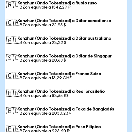
Kanzhun (Ondo Tokenized) a Rublo ruso
🇷🇺
1 BZon equivale a 1342,29 ₽
Kanzhun (Ondo Tokenized) a Dólar canadiense
🇨🇦
1 BZon equivale a 22,95 $
Kanzhun (Ondo Tokenized) a Dólar australiano
🇦🇺
1 BZon equivale a 23,32 $
Kanzhun (Ondo Tokenized) a Dólar de Singapur
🇸🇬
1 BZon equivale a 20,88 $
Kanzhun (Ondo Tokenized) a Franco Suizo
🇨🇭
1 BZon equivale a 13,29 CHF
Kanzhun (Ondo Tokenized) a Real brasileño
🇧🇷
1 BZon equivale a 83,85 R$
Kanzhun (Ondo Tokenized) a Taka de Bangladés
🇧🇩
1 BZon equivale a 2030,23 ৳
Kanzhun (Ondo Tokenized) a Peso Filipino
🇵🇭
1 BZon equivale a 998,60 ₱