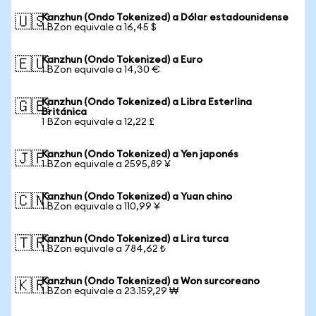
Kanzhun (Ondo Tokenized) a Dólar estadounidense
🇺🇸
1 BZon equivale a 16,45 $
Kanzhun (Ondo Tokenized) a Euro
🇪🇺
1 BZon equivale a 14,30 €
Kanzhun (Ondo Tokenized) a Libra Esterlina
🇬🇧
Británica
1 BZon equivale a 12,22 £
Kanzhun (Ondo Tokenized) a Yen japonés
🇯🇵
1 BZon equivale a 2595,89 ¥
Kanzhun (Ondo Tokenized) a Yuan chino
🇨🇳
1 BZon equivale a 110,99 ¥
Kanzhun (Ondo Tokenized) a Lira turca
🇹🇷
1 BZon equivale a 784,62 ₺
Kanzhun (Ondo Tokenized) a Won surcoreano
🇰🇷
1 BZon equivale a 23.159,29 ₩