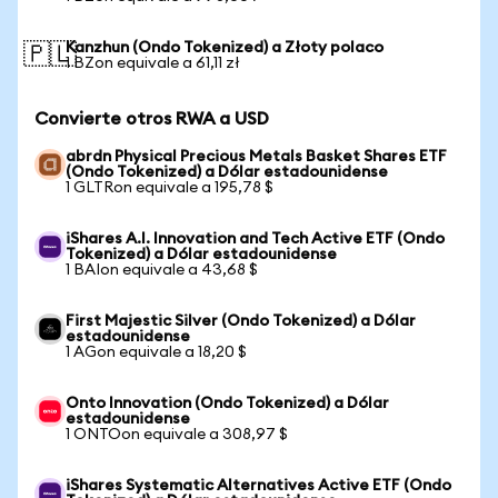
Kanzhun (Ondo Tokenized) a Złoty polaco
🇵🇱
1 BZon equivale a 61,11 zł
Convierte otros RWA a USD
abrdn Physical Precious Metals Basket Shares ETF
(Ondo Tokenized) a Dólar estadounidense
1 GLTRon equivale a 195,78 $
iShares A.I. Innovation and Tech Active ETF (Ondo
Tokenized) a Dólar estadounidense
1 BAIon equivale a 43,68 $
First Majestic Silver (Ondo Tokenized) a Dólar
estadounidense
1 AGon equivale a 18,20 $
Onto Innovation (Ondo Tokenized) a Dólar
estadounidense
1 ONTOon equivale a 308,97 $
iShares Systematic Alternatives Active ETF (Ondo