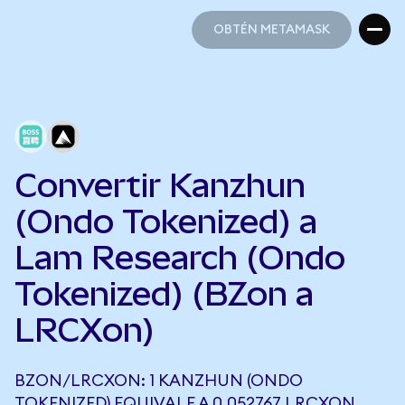
OBTÉN METAMASK
OBTÉN METAMASK
Convertir Kanzhun
(Ondo Tokenized) a
Lam Research (Ondo
Tokenized) (BZon a
LRCXon)
BZON/LRCXON: 1 KANZHUN (ONDO
TOKENIZED) EQUIVALE A 0,052767 LRCXON