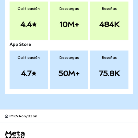
Calificación
Descargas
Reseñas
4.4
10M+
484K
App Store
Calificación
Descargas
Reseñas
4.7
50M+
75.8K
MRNAon/BZon
Pie de página del sitio MetaMask